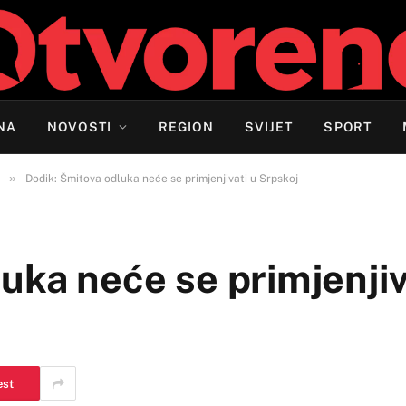
NA
NOVOSTI
REGION
SVIJET
SPORT
»
Dodik: Šmitova odluka neće se primjenjivati u Srpskoj
uka neće se primjenjiv
est