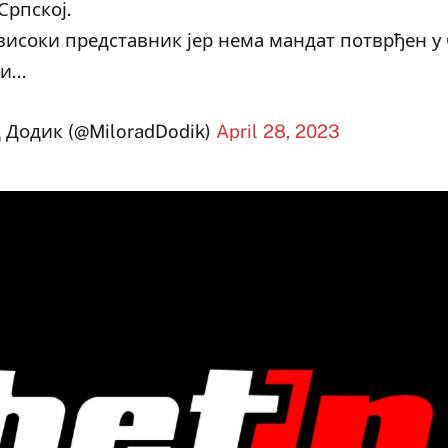
Српској.
високи представник јер нема мандат потврђен у 
ти…
Додик (@MiloradDodik)
April 28, 2023