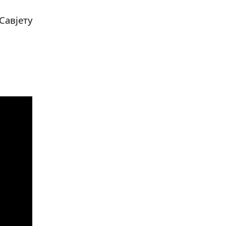
Савјету