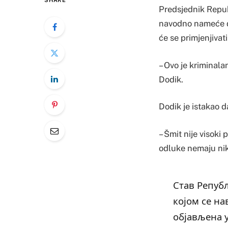
SHARE
Predsjednik Repub
navodno nameće do
će se primjenjivat
– Ovo je kriminala
Dodik.
Dodik je istakao d
– Šmit nije visok
odluke nemaju nik
Став Републ
којом се н
објављена 