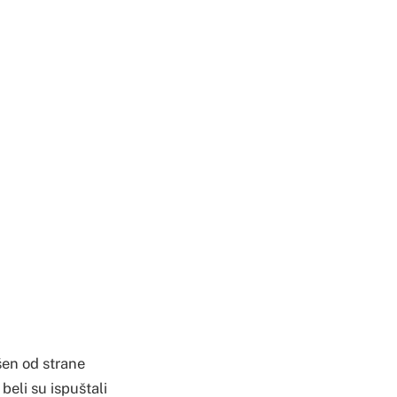
šen od strane
 beli su ispuštali