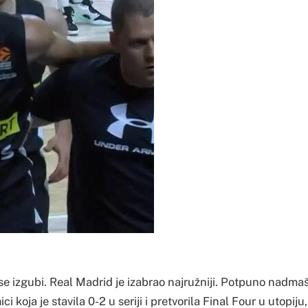
se izgubi. Real Madrid je izabrao najružniji. Potpuno nadma
i koja je stavila 0-2 u seriji i pretvorila Final Four u utopiju,