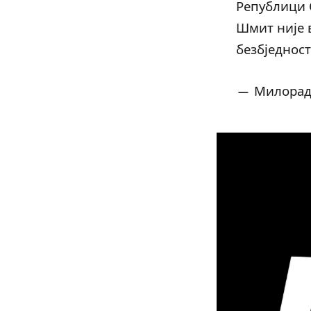
Републици 
Шмит није 
безбједнос
— Милорад 