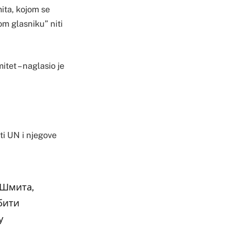
ita, kojom se
m glasniku” niti
tet – naglasio je
ti UN i njegove
 Шмита,
бити
у