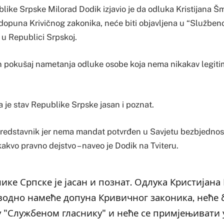
like Srpske Milorad Dodik izjavio je da odluka Kristijana Šm
puna Krivičnog zakonika, neće biti objavljena u “Službeno
i u Republici Srpskoj.
n pokušaj nametanja odluke osobe koja nema nikakav legitimi
a je stav Republike Srpske jasan i poznat.
i predstavnik jer nema mandat potvrđen u Savjetu bezbjednos
akvo pravno dejstvo – naveo je Dodik na Tviteru.
ике Српске је јасан и познат. Одлука Кристијана
аводно намеће допунa Кривичног законика, неће 
у "Службеном гласнику" и неће се примјењивати 