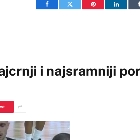
Facebook
Twitter
Pinterest
LinkedIn
rnji i najsramniji pora
est