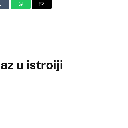
Tumblr
WhatsApp
Email
z u istroiji