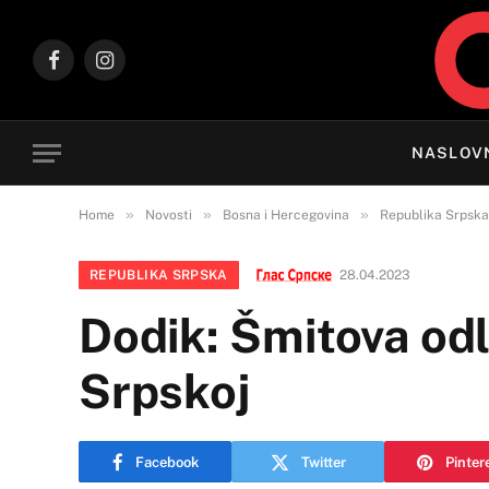
Facebook
Instagram
NASLOV
»
»
»
Home
Novosti
Bosna i Hercegovina
Republika Srpska
REPUBLIKA SRPSKA
28.04.2023
Dodik: Šmitova odl
Srpskoj
Facebook
Twitter
Pinter