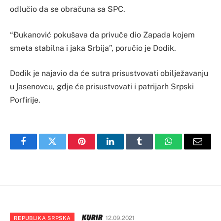
odlučio da se obračuna sa SPC.
“Đukanović pokušava da privuče dio Zapada kojem
smeta stabilna i jaka Srbija”, poručio je Dodik.
Dodik je najavio da će sutra prisustvovati obilježavanju
u Јasenovcu, gdje će prisustvovati i patrijarh Srpski
Porfirije.
Facebook
Twitter
Pinterest
LinkedIn
Tumblr
WhatsApp
Email
12.09.2021
REPUBLIKA SRPSKA