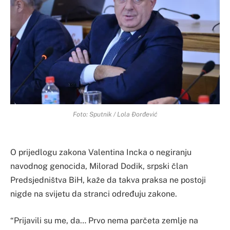
Foto: Sputnik / Lola Đorđević
O prijedlogu zakona Valentina Incka o negiranju
navodnog genocida, Milorad Dodik, srpski član
Predsjedništva BiH, kaže da takva praksa ne postoji
nigde na svijetu da stranci određuju zakone.
“Prijavili su me, da… Prvo nema parčeta zemlje na