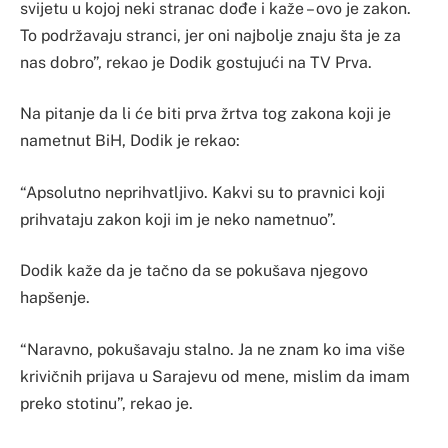
svijetu u kojoj neki stranac dođe i kaže – ovo je zakon.
To podržavaju stranci, jer oni najbolje znaju šta je za
nas dobro”, rekao je Dodik gostujući na TV Prva.
Na pitanje da li će biti prva žrtva tog zakona koji je
nametnut BiH, Dodik je rekao:
“Apsolutno neprihvatljivo. Kakvi su to pravnici koji
prihvataju zakon koji im je neko nametnuo”.
Dodik kaže da je tačno da se pokušava njegovo
hapšenje.
“Naravno, pokušavaju stalno. Ja ne znam ko ima više
krivičnih prijava u Sarajevu od mene, mislim da imam
preko stotinu”, rekao je.