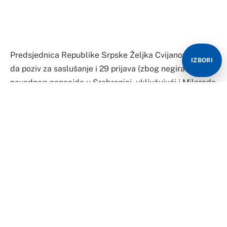
U intervjuu za Kurir Cvijanovićeva govori o odnosima
Srbije i RS, izvještaju Međunarodne komisije o
Srebrenici, ali i haosu koji je prethodio ustoličenju
mitropolita Joanikija.
IZBORI
Milorad Dodik je jedna od 29 osoba koje će dobiti
poziv za saslušanje zbog negiranja genocida u
Srebrenici, ali je on poručio da se neće odazvati. Kako
ocjenjujete njegovu odluku i da li biste i vi isto
postupili?
– Taj poziv za saslušanje i 29 prijava upravo i govore o
tome čemu služi Inckovo nametanje zakona. Uradio je
to kao bošnjački lobista, zloupotrebljavajući poziciju
visokog predstavnika i ignorišući što će to izazvati
negativne posljedice i dodatne razdore u BiH. Zašto bi
nas onda čudila reakcija predsjednika Dodika? Mi