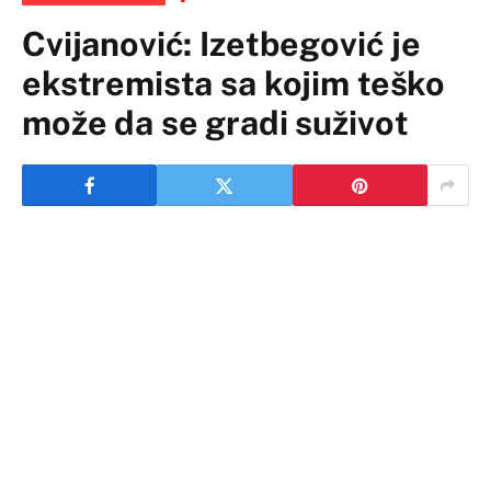
Cvijanović: Izetbegović je
ekstremista sa kojim teško
može da se gradi suživot
Predsjednica Republike Srpske Željka Cvijanović kaže
da poziv za saslušanje i 29 prijava (zbog negiranja
navodnog genocida u Srebrenici, uključujući i Milorada
Dodika) govore o tome čemu služi Inckovo nametanje
zakona.