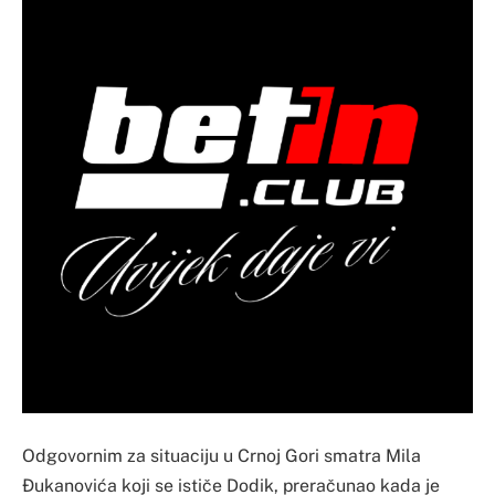
Odgovornim za situaciju u Crnoj Gori smatra Mila
Đukanovića koji se ističe Dodik, preračunao kada je