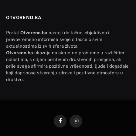
OTVORENO.BA
Portal
Otvoreno.ba
nastoji da tačno, objektivno i
pravovremeno informiše svoje čitaoce o svim
aktuelnostima iz svih sfera života.
Otvoreno.ba
ukazuje na aktuelne probleme u različitim
oblastima, s ciljem pozitivnih društvenih promjena, ali
prije svega afirmira pozitivne vrijednosti, ljude i događaje
koji doprinose stvaranju zdrave i pozitivne atmosfere u
društvu.
Facebook
Instagram