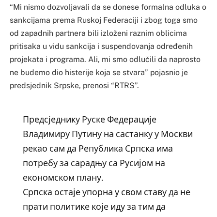
“Mi nismo dozvoljavali da se donese formalna odluka o
sankcijama prema Ruskoj Federaciji i zbog toga smo
od zapadnih partnera bili izloženi raznim oblicima
pritisaka u vidu sankcija i suspendovanja određenih
projekata i programa. Ali, mi smo odlučili da naprosto
ne budemo dio histerije koja se stvara” pojasnio je
predsjednik Srpske, prenosi “RTRS”.
Предсједнику Руске Федерације
Владимиру Путину на састанку у Москви
рекао сам да Република Српска има
потребу за сарадњу са Русијом на
економском плану.
Српска остаје упорна у свом ставу да не
прати политике које иду за тим да