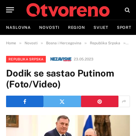
NASLOVNA
NOVOSTI
REGION
SVIJET
SPORT
»
»
»
»
Home
Novosti
Bosna i Hercegovina
Republika Srpska
Dodi
23.05.2023
REPUBLIKA SRPSKA
Dodik se sastao Putinom
(Foto/Video)