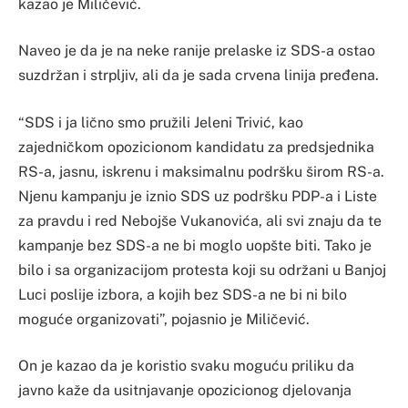
kazao je Miličević.
Naveo je da je na neke ranije prelaske iz SDS-a ostao
suzdržan i strpljiv, ali da je sada crvena linija pređena.
“SDS i ja lično smo pružili Jeleni Trivić, kao
zajedničkom opozicionom kandidatu za predsjednika
RS-a, jasnu, iskrenu i maksimalnu podršku širom RS-a.
Njenu kampanju je iznio SDS uz podršku PDP-a i Liste
za pravdu i red Nebojše Vukanovića, ali svi znaju da te
kampanje bez SDS-a ne bi moglo uopšte biti. Tako je
bilo i sa organizacijom protesta koji su održani u Banjoj
Luci poslije izbora, a kojih bez SDS-a ne bi ni bilo
moguće organizovati”, pojasnio je Miličević.
On je kazao da je koristio svaku moguću priliku da
javno kaže da usitnjavanje opozicionog djelovanja