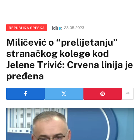
23.05.2023
REPUBLIKA SRPSKA
Miličević o “prelijetanju”
stranačkog kolege kod
Jelene Trivić: Crvena linija je
pređena