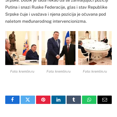
Srpske. Dodik je tada rekao da se zahvaljujući poziciji
Putina i snazi Ruske Federacije, glas i stav Republike
Srpske čuje i uvažava i njena pozicija je očuvana pod
naletom međunarodnog intervencionizma.
Foto: kremlin.ru
Foto: kremlin.ru
Foto: kremlin.ru
Facebook
Twitter
Pinterest
LinkedIn
Tumblr
WhatsApp
Email