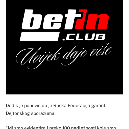
Dodik je ponovio da je Ruska Federacija garant
Dejtonskog sporazuma.
“Mi smo evidentirali preko 100 nadležnosti koje smo