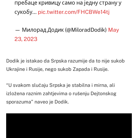
пребаце кривицу само на једну страну у
сукобу…
pic.twitter.com/FHCBWe14tj
— Милорад Додик (@MiloradDodik)
May
23, 2023
Dodik je istakao da Srpska razumije da to nije sukob
Ukrajine i Rusije, nego sukob Zapada i Rusije.
“U svakom slučaju Srpska je stabilna i mirna, ali
izložena raznim zahtjevima o rušenju Dejtonskog
sporazuma” naveo je Dodik.