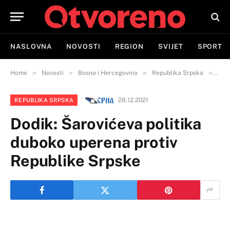
NASLOVNA
NOVOSTI
REGION
SVIJET
SPORT
»
»
»
»
Home
Novosti
Bosna i Hercegovina
Republika Srpska
Dodi
28.12.2021
REPUBLIKA SRPSKA
Dodik: Šarovićeva politika
duboko uperena protiv
Republike Srpske