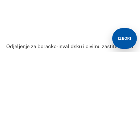
– Budžet Odjeljenja u 2021. godini iznosio je 479.639
konvertibilnih maraka, a njegovo trenutno izvršenje je
96 procenata. Prema podacima iz informacionog
sistema boračko-invalidske zaštite Odjeljenje za
IZBORI
boračko-invalidsku i civilnu zaštitu obezbjeđuje
ostvarivanje prava za 1366 članova porodica poginulih
boraca, 1.754 ratnih-vojnih invalida i 20.271 boraca
Vojske Republike Srpske u Odbrambeno-
otadžbinskom ratu, kao i za 59 članova porodica
civilnih žrtava rata i 10 žrtava ratne torture. Izdvojeno je
157.750 КM za finansiranje šest boračkih organizacija i
udruženja, a od naredne godine iz budžeta Odjeljenja
će se izdvajati sredstva za još tri organizacije – istakao
je Marić.
Marić je naglasio i da Odjeljenje novčano pomaže i