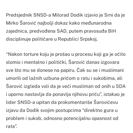
Predsjednik SNSD-a Milorad Dodik izjavio je Srni da je
Mirko Šarović najbolji dokaz kako međunarodna
zajednica, predvođena SAD, putem pravosuđa BiH
disciplinuje političare u Republici Srpskoj.
“Nakon torture koju je prošao u procesu koji ga je očito
slomio i mentalno i politički, Šarović danas izgovara
sve što mu se donese na papiru. Čak su se i muslimani
umorili od lažnih uzbuna pričom o ratu i sukobima, ali
Šarović izgleda voli da je veći musliman od onih u SDA
i uporno nastavlja da ponavlja njihovu priču”, istakao je
lider SNSD-a upitan da prokomentariše Šarovićevu
izjavu da Dodik svojim postupcima “direktno gura u
problem i sukob, odnosno potencijalnu opasnost od
rata”.