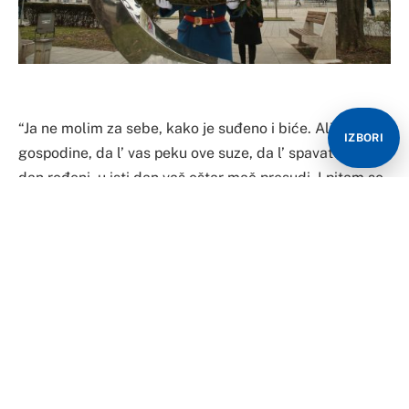
“Ja ne molim za sebe, kako je suđeno i biće. Ali recite,
IZBORI
gospodine, da l’ vas peku ove suze, da l’ spavate? U isti
dan rođeni, u isti dan vaš oštar mač presudi. I pitam se,
visosti, koji bog ima moć da vam oprosti. 12 zvjezdica s
neba palo je, noćas na vaš dlan, cijenjeni gospodine. 12
zvjezdica s neba palo je, šta su skrivile, cijenjeni
gospodine. Šta su skrivile?”
Ti stihovi napisani su nedugo nakon tragedije koja je
zavila u crno cijelu Srpsku. Bio je maj 1992. godine. Dah
rata već se osjećao na svakom koraku. Ginulo se i
rađalo. Ali tamo neka “gospoda”, daleko od Banjaluke,