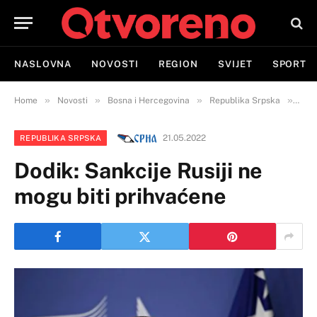
NASLOVNA
NOVOSTI
REGION
SVIJET
SPORT
»
»
»
»
Home
Novosti
Bosna i Hercegovina
Republika Srpska
Dodi
21.05.2022
REPUBLIKA SRPSKA
Dodik: Sankcije Rusiji ne
mogu biti prihvaćene