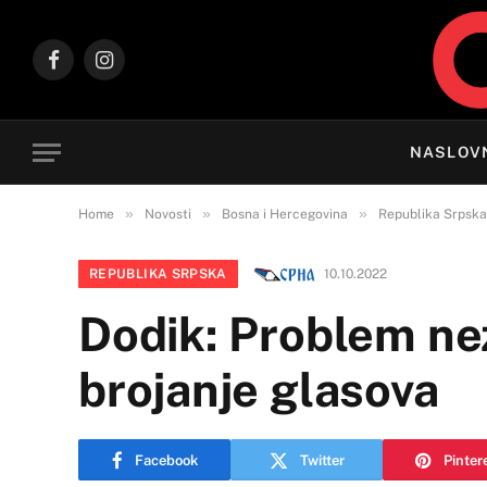
Facebook
Instagram
NASLOV
»
»
»
Home
Novosti
Bosna i Hercegovina
Republika Srpska
REPUBLIKA SRPSKA
10.10.2022
Dodik: Problem ne
brojanje glasova
Facebook
Twitter
Pinter