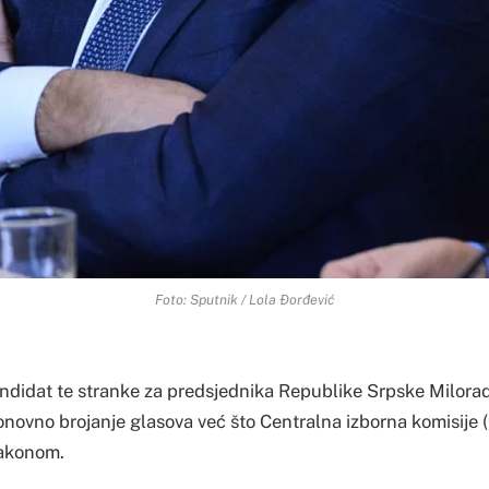
Foto: Sputnik / Lola Đorđević
ndidat te stranke za predsjednika Republike Srpske Milorad 
onovno brojanje glasova već što Centralna izborna komisije (
zakonom.