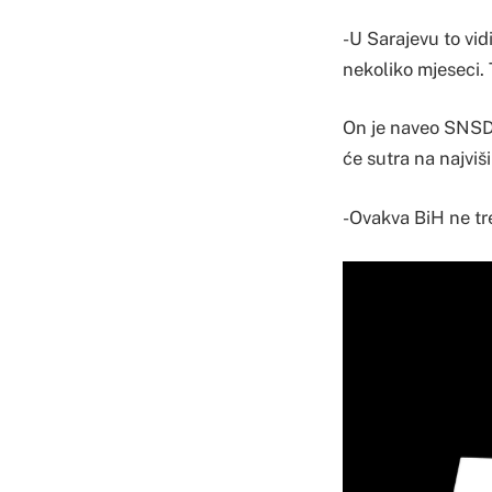
-U Sarajevu to vid
nekoliko mjeseci. 
On je naveo SNSD 
će sutra na najviši
-Ovakva BiH ne tre