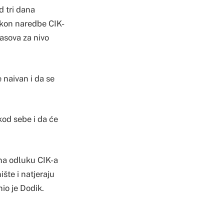
d tri dana
akon naredbe CIK-
lasova za nivo
 naivan i da se
kod sebe i da će
 na odluku CIK-a
šte i natjeraju
io je Dodik.