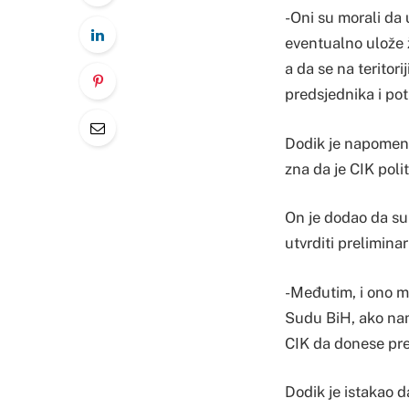
-Oni su morali da 
eventualno ulože 
a da se na teritor
predsjednika i po
Dodik je napomenuo
zna da je CIK polit
On je dodao da su
utvrditi prelimina
-Međutim, i ono m
Sudu BiH, ako nam 
CIK da donese pre
Dodik je istakao da