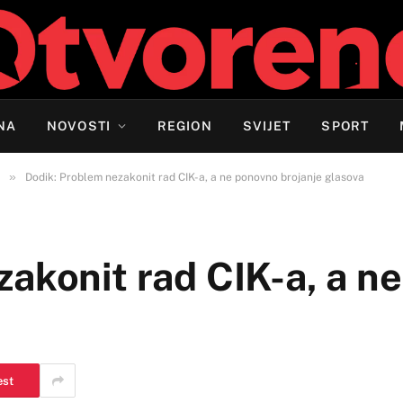
NA
NOVOSTI
REGION
SVIJET
SPORT
»
Dodik: Problem nezakonit rad CIK-a, a ne ponovno brojanje glasova
zakonit rad CIK-a, a n
est