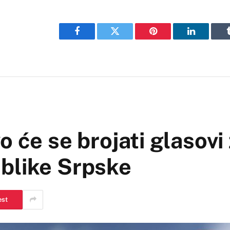
Facebook
Twitter
Pinterest
LinkedIn
 će se brojati glasovi
blike Srpske
est