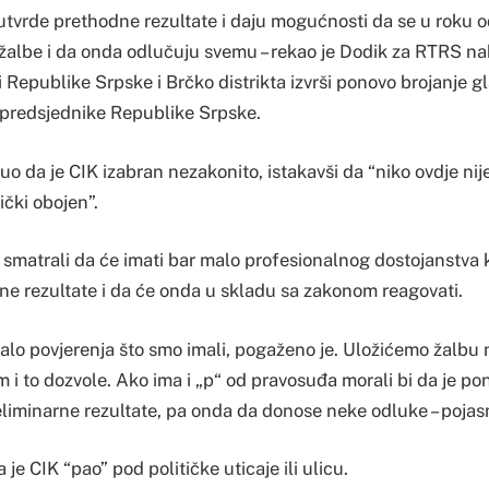
utvrde prethodne rezultate i daju mogućnosti da se u roku o
žalbe i da onda odlučuju svemu – rekao je Dodik za RTRS n
iji Republike Srpske i Brčko distrikta izvrši ponovo brojanje g
tpredsjednike Republike Srpske.
 da je CIK izabran nezakonito, istakavši da “niko ovdje nije
ički obojen”.
 smatrali da će imati bar malo profesionalnog dostojanstva 
rne rezultate i da će onda u skladu sa zakonom reagovati.
alo povjerenja što smo imali, pogaženo je. Uložićemo žalbu
i to dozvole. Ako ima i „p“ od pravosuđa morali bi da je poni
liminarne rezultate, pa onda da donose neke odluke – pojasn
 je CIK “pao” pod političke uticaje ili ulicu.