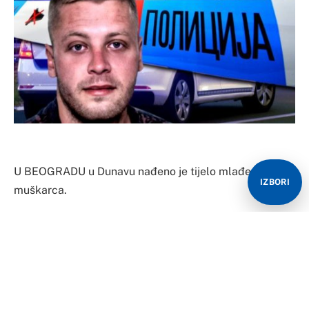
U BEOGRADU u Dunavu nađeno je tijelo mlađeg
IZBORI
muškarca.
Muškarac je na sebi imao traperice, majicu sa slikom i
jednu bijelu tenisicu. Tijelo je pronađeno u fazi
raspadanja, a pronašli su ga mornari jutros oko 9:30
sati. U toku je utvrđivanje identiteta. Sumnja se da bi
se moglo raditi o Mateju Perišu, ali za to još uvek nema