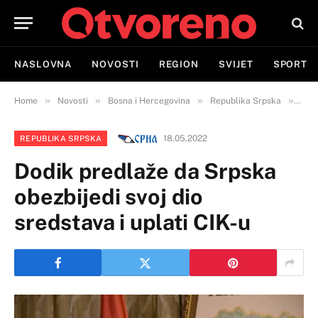
NASLOVNA
NOVOSTI
REGION
SVIJET
SPORT
»
»
»
»
Home
Novosti
Bosna i Hercegovina
Republika Srpska
Dodi
18.05.2022
REPUBLIKA SRPSKA
Dodik predlaže da Srpska
obezbijedi svoj dio
sredstava i uplati CIK-u