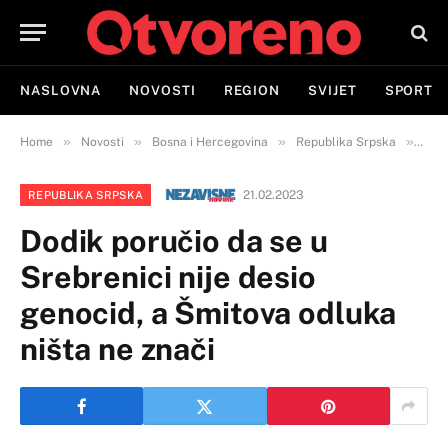
NASLOVNA
NOVOSTI
REGION
SVIJET
SPORT
»
»
»
»
Home
Novosti
Bosna i Hercegovina
Republika Srpska
Dodi
21.02.2023
REPUBLIKA SRPSKA
Dodik poručio da se u
Srebrenici nije desio
genocid, a Šmitova odluka
ništa ne znači