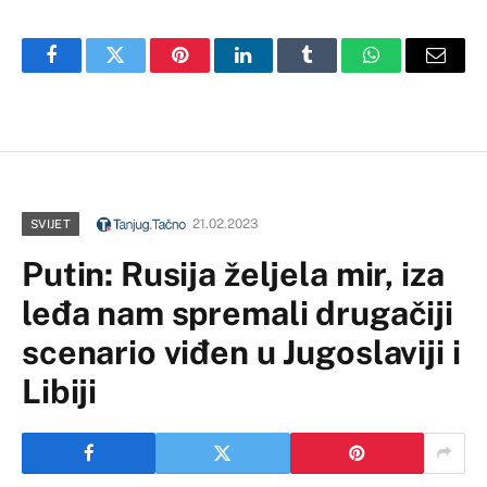
Facebook
Twitter
Pinterest
LinkedIn
Tumblr
WhatsApp
Email
21.02.2023
SVIJET
Putin: Rusija željela mir, iza
leđa nam spremali drugačiji
scenario viđen u Jugoslaviji i
Libiji