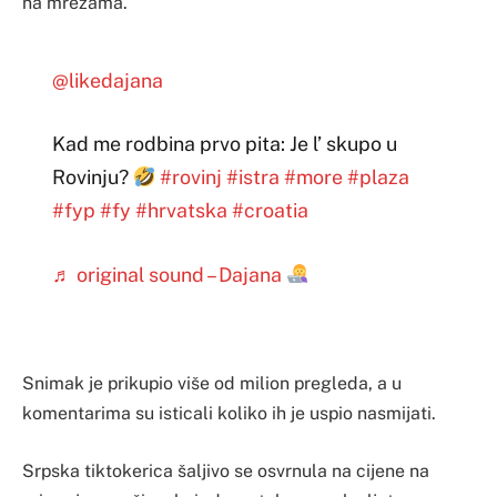
na mrežama.
@likedajana
Kad me rodbina prvo pita: Je l’ skupo u
Rovinju?
#rovinj
#istra
#more
#plaza
#fyp
#fy
#hrvatska
#croatia
♬ original sound – Dajana
Snimak je prikupio više od milion pregleda, a u
komentarima su isticali koliko ih je uspio nasmijati.
Srpska tiktokerica šaljivo se osvrnula na cijene na