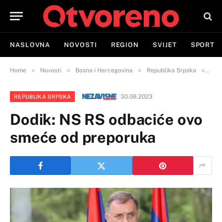
NASLOVNA
NOVOSTI
REGION
SVIJET
SPORT
»
»
»
»
Home
Novosti
Bosna i Hercegovina
Republika Srpska
Dod
30.08.2023
REPUBLIKA SRPSKA
Dodik: NS RS odbaciće ovo
smeće od preporuka