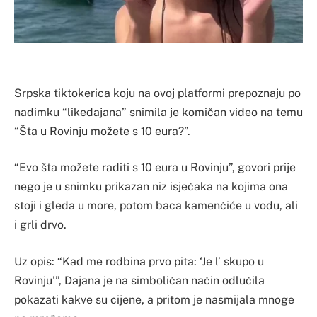
Srpska tiktokerica koju na ovoj platformi prepoznaju po
nadimku “likedajana” snimila je komičan video na temu
“Šta u Rovinju možete s 10 eura?”.
“Evo šta možete raditi s 10 eura u Rovinju”, govori prije
nego je u snimku prikazan niz isječaka na kojima ona
stoji i gleda u more, potom baca kamenčiće u vodu, ali
i grli drvo.
Uz opis: “Kad me rodbina prvo pita: ‘Je l’ skupo u
Rovinju'”, Dajana je na simboličan način odlučila
pokazati kakve su cijene, a pritom je nasmijala mnoge