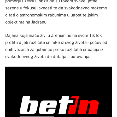
primorju uzevši u obzir da su tokom svake ljetne
sezone u fokusu javnosti te da svakodnevno možemo
čitati o astronomskim računima u ugostiteljskim
objektima na Jadranu.
Dajana koja inače živi u Zrenjaninu na svom TikTok
profilu dijeli različite snimke iz svog života – počev od
onih vezanih za ljubimce preko različitih situacija iz
svakodnevnog života do detalja s putovanja.