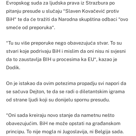
Evropskog suda za ljudska prava iz Strazbura po
pitanju presude u slučaju “Slaven Kovačević protiv
BiH“ te da će tražiti da Narodna skupština odbaci “ovo
smeće od preporuka“.
“Tu su više preporuke nego obavezujuća stvar. To su
stvari koje podrivaju BiH i mislim da oni nisu ni svjesni
da to zaustavlja BIH u procesima ka EU“, kazao je
Dodik.
On je istakao da ovim potezima propadju svi napori da
se sačuva Dejton, te da se radi o diletantskim igrama
od strane ljudi koji su donijelu spornu presudu.
“Oni sada kreiraju novo stanje da nametnu nešto
obavezujućim. BiH ne može opstati na građanskom
principu. To nije mogla ni Jugoslavija, ni Belgija sada.