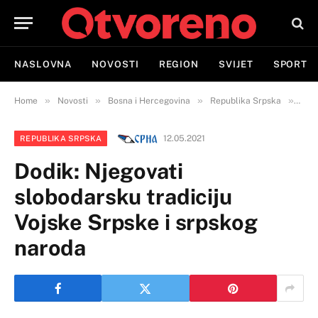
NASLOVNA
NOVOSTI
REGION
SVIJET
SPORT
»
»
»
»
Home
Novosti
Bosna i Hercegovina
Republika Srpska
Dodi
12.05.2021
REPUBLIKA SRPSKA
Dodik: Njegovati
slobodarsku tradiciju
Vojske Srpske i srpskog
naroda