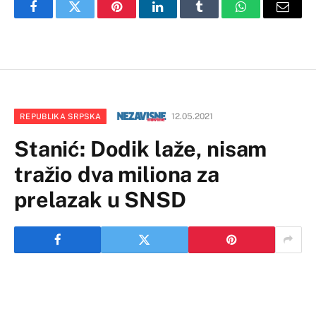
Facebook
Twitter
Pinterest
LinkedIn
Tumblr
WhatsApp
Email
12.05.2021
REPUBLIKA SRPSKA
Stanić: Dodik laže, nisam
tražio dva miliona za
prelazak u SNSD