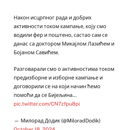
Након исцрпног рада и добрих
активности током кампање, коју смо
водили фер и поштено, састао сам се
данас са доктором Микајлом Лазићем и
Бојаном Савићем.
Разговарали смо о активностима током
предизборне и изборне кампање и
договорили се на који начин ћемо
помоћи да се Бијељина…
pic.twitter.com/CN7zfpu8pi
— Милорад Додик (@MiloradDodik)
October 18, 2024