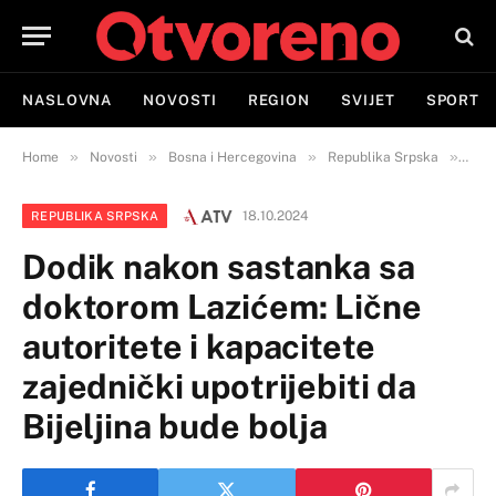
NASLOVNA
NOVOSTI
REGION
SVIJET
SPORT
»
»
»
»
Home
Novosti
Bosna i Hercegovina
Republika Srpska
Dodi
18.10.2024
REPUBLIKA SRPSKA
Dodik nakon sastanka sa
doktorom Lazićem: Lične
autoritete i kapacitete
zajednički upotrijebiti da
Bijeljina bude bolja