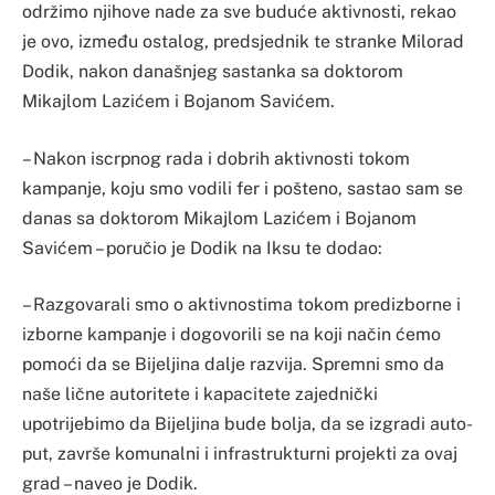
održimo njihove nade za sve buduće aktivnosti, rekao
je ovo, između ostalog, predsjednik te stranke Milorad
Dodik, nakon današnjeg sastanka sa doktorom
Mikajlom Lazićem i Bojanom Savićem.
– Nakon iscrpnog rada i dobrih aktivnosti tokom
kampanje, koju smo vodili fer i pošteno, sastao sam se
danas sa doktorom Mikajlom Lazićem i Bojanom
Savićem – poručio je Dodik na Iksu te dodao:
– Razgovarali smo o aktivnostima tokom predizborne i
izborne kampanje i dogovorili se na koji način ćemo
pomoći da se Bijeljina dalje razvija. Spremni smo da
naše lične autoritete i kapacitete zajednički
upotrijebimo da Bijeljina bude bolja, da se izgradi auto-
put, završe komunalni i infrastrukturni projekti za ovaj
grad – naveo je Dodik.