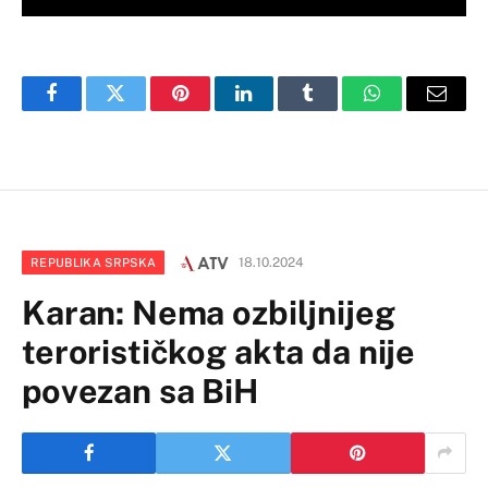
Facebook
Twitter
Pinterest
LinkedIn
Tumblr
WhatsApp
Email
18.10.2024
REPUBLIKA SRPSKA
Karan: Nema ozbiljnijeg
terorističkog akta da nije
povezan sa BiH