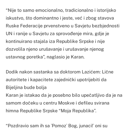
“Nije to samo emocionalno, tradicionalno i istorijsko
iskustvo, što dominantno i jeste, već i zbog stavova
Ruske Federacije prvenstveno u Savjetu bezbjednosti
UN i ranije u Savjetu za sprovođenje mira, gd‌je je
kontinuirano stajala iza Republike Srpske i nije
dozvolila njeno urušavanje i urušavanje njenog
ustavnog poretka”, naglasio je Karan.
Dodik nakon sastanka sa doktorom Lazićem: Lične
autoritete i kapacitete zajednički upotrijebiti da
Bijeljina bude bolja
Karan je istakao da je posebno bilo upečatljivo da je na
samom dočeku u centru Moskve i defileu svirana
himna Republike Srpske “Moja Republika”.
“Pozdravio sam ih sa `Pomoz` Bog, junaci!` oni su