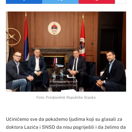
Foto: Predjsednik Republike Srpske
Učinićemo sve da pokažemo ljudima koji su glasali za
doktora Lazića i SNSD da nisu pogriješili i da želimo da