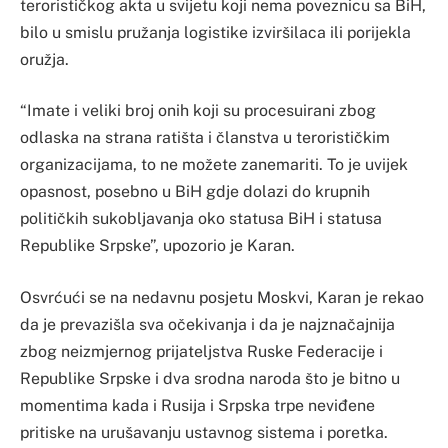
terorističkog akta u svijetu koji nema poveznicu sa BiH,
bilo u smislu pružanja logistike izviršilaca ili porijekla
oružja.
“Imate i veliki broj onih koji su procesuirani zbog
odlaska na strana ratišta i članstva u terorističkim
organizacijama, to ne možete zanemariti. To je uvijek
opasnost, posebno u BiH gd‌je dolazi do krupnih
političkih sukobljavanja oko statusa BiH i statusa
Republike Srpske”, upozorio je Karan.
Osvrćući se na nedavnu posjetu Moskvi, Karan je rekao
da je prevazišla sva očekivanja i da je najznačajnija
zbog neizmjernog prijateljstva Ruske Federacije i
Republike Srpske i dva srodna naroda što je bitno u
momentima kada i Rusija i Srpska trpe neviđene
pritiske na urušavanju ustavnog sistema i poretka.