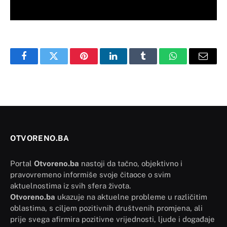
Facebook
Twitter
Pinterest
LinkedIn
Tumblr
WhatsApp
Email
OTVORENO.BA
Portal
Otvoreno.ba
nastoji da tačno, objektivno i
pravovremeno informiše svoje čitaoce o svim
aktuelnostima iz svih sfera života.
Otvoreno.ba
ukazuje na aktuelne probleme u različitim
oblastima, s ciljem pozitivnih društvenih promjena, ali
prije svega afirmira pozitivne vrijednosti, ljude i događaje