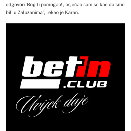
odgovori `Bog ti pomogao!`, osjećao sam se kao da smo
bili u Zalužanima”, rekao je Karan.