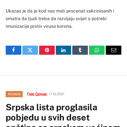
Ukazao je da je kod nas mali procenat vakcinisanih i
smatra da ljudi treba da razvijaju svijet o potrebi
imunizacije protiv virusa korona.
Facebook
Twitter
Pinterest
LinkedIn
Tumblr
WhatsApp
Email
17.10.2021
REGION
Srpska lista proglasila
pobjedu u svih deset