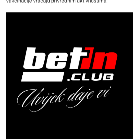
vakcinacije vraćaju privrednim aktivnostima.