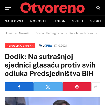
NASLOVNA
NOVOSTI
REGION
SVIJET
SPORT
»
»
»
»
Home
Novosti
Bosna i Hercegovina
Republika Srpska
Dodi
17.10.2021
REPUBLIKA SRPSKA
Dodik: Na sutrašnjoj
sjednici glasaću protiv svih
odluka Predsjedništva BiH