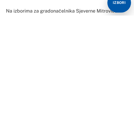
IZBORI
Na izborima za gradonačelnika Sjeverne Mitrovice
pobijedio je Milan Radojević iz Srpske liste sa 83,96
odsto osvojenih glasova, dok je drugi Erden Atić iz
Narodnog jedinstva.
Srpska lista je na današnjim izborima u Sjevernoj
Mitrovici ostvarila najubjedljiviju pobjedu i osvojila
10.776 glasova.
Osvojila je 100 odsto glasova na izborima za odbornike
Skupštine opštine Severna Mitrovica, objavljeno je na
sajtu Centralne izborne komisjie.
Kandidate su imale i inicijative Srpski opstanak –
GISOS i albanska stranka Narodno jedinstvo.