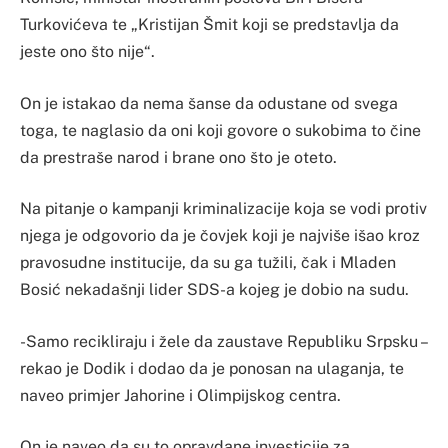
Turkovićeva te „Kristijan Šmit koji se predstavlja da
jeste ono što nije“.
On je istakao da nema šanse da odustane od svega
toga, te naglasio da oni koji govore o sukobima to čine
da prestraše narod i brane ono što je oteto.
Na pitanje o kampanji kriminalizacije koja se vodi protiv
njega je odgovorio da je čovjek koji je najviše išao kroz
pravosudne institucije, da su ga tužili, čak i Mladen
Bosić nekadašnji lider SDS-a kojeg je dobio na sudu.
-Samo recikliraju i žele da zaustave Republiku Srpsku –
rekao je Dodik i dodao da je ponosan na ulaganja, te
naveo primjer Jahorine i Olimpijskog centra.
On je naveo da su to opravdane investicije za