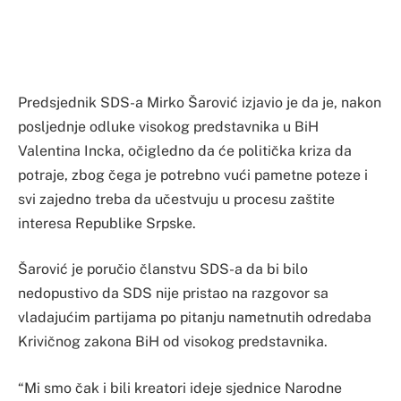
Predsjednik SDS-a Mirko Šarović izjavio je da je, nakon
posljednje odluke visokog predstavnika u BiH
Valentina Incka, očigledno da će politička kriza da
potraje, zbog čega je potrebno vući pametne poteze i
svi zajedno treba da učestvuju u procesu zaštite
interesa Republike Srpske.
Šarović je poručio članstvu SDS-a da bi bilo
nedopustivo da SDS nije pristao na razgovor sa
vladajućim partijama po pitanju nametnutih odredaba
Krivičnog zakona BiH od visokog predstavnika.
“Mi smo čak i bili kreatori ideje sjednice Narodne