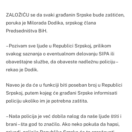
ZALOŽIĆU se da svaki građanin Srpske bude zaštićen,
poruka je Milorada Dodika, srpskog člana
Predsedništva BiH.
– Pozivam sve ljude u Republici Srpskoj, prilikom
svakog saznanja o eventualnom delovanju SIPA ili
obaveštajne službe, da obaveste nadležnu policiju –
rekao je Dodik.
Naveo je da će u funkciji biti poseban broj u Republici
Srpskoj, putem kojeg će građani Srpske informisati
policiju ukoliko im je potrebna zaštita.
– Naša policija je već dobila nalog da naše ljude štiti i
brani – šta god to značilo. Ako neko pokuša da hapsi,