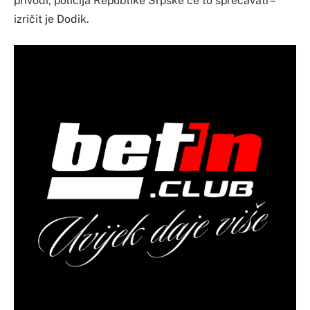
privodi, policija Republike Srpske će to sprečavati –
izričit je Dodik.