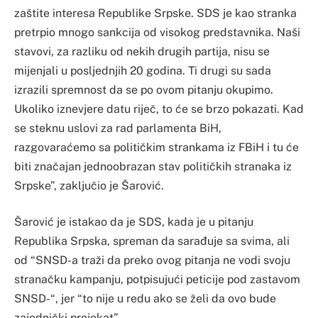
zaštite interesa Republike Srpske. SDS je kao stranka
pretrpio mnogo sankcija od visokog predstavnika. Naši
stavovi, za razliku od nekih drugih partija, nisu se
mijenjali u posljednjih 20 godina. Ti drugi su sada
izrazili spremnost da se po ovom pitanju okupimo.
Ukoliko iznevjere datu riječ, to će se brzo pokazati. Kad
se steknu uslovi za rad parlamenta BiH,
razgovaraćemo sa političkim strankama iz FBiH i tu će
biti značajan jednoobrazan stav političkih stranaka iz
Srpske”, zaključio je Šarović.
Šarović je istakao da je SDS, kada je u pitanju
Republika Srpska, spreman da sarađuje sa svima, ali
od “SNSD-a traži da preko ovog pitanja ne vodi svoju
stranačku kampanju, potpisujući peticije pod zastavom
SNSD-“, jer “to nije u redu ako se želi da ovo bude
zajednički projekat”.