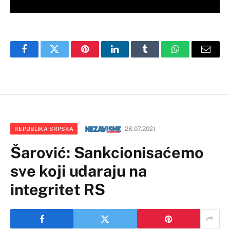
Facebook
Twitter
Pinterest
LinkedIn
Tumblr
WhatsApp
Email
28.07.2021
REPUBLIKA SRPSKA
Šarović: Sankcionisaćemo
sve koji udaraju na
integritet RS