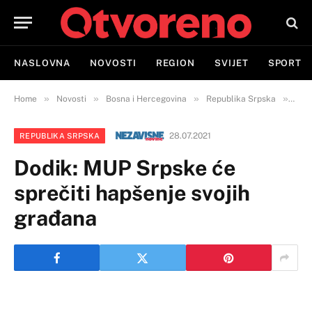
NASLOVNA
NOVOSTI
REGION
SVIJET
SPORT
»
»
»
»
Home
Novosti
Bosna i Hercegovina
Republika Srpska
Dodi
28.07.2021
REPUBLIKA SRPSKA
Dodik: MUP Srpske će
sprečiti hapšenje svojih
građana