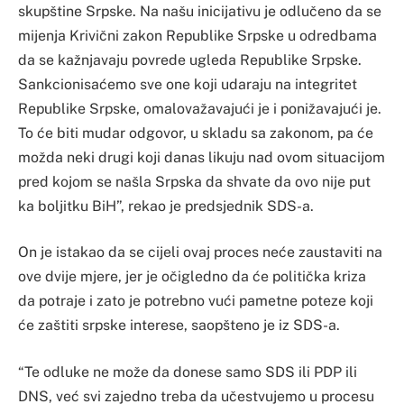
skupštine Srpske. Na našu inicijativu je odlučeno da se
mijenja Krivični zakon Republike Srpske u odredbama
da se kažnjavaju povrede ugleda Republike Srpske.
Sankcionisaćemo sve one koji udaraju na integritet
Republike Srpske, omalovažavajući je i ponižavajući je.
To će biti mudar odgovor, u skladu sa zakonom, pa će
možda neki drugi koji danas likuju nad ovom situacijom
pred kojom se našla Srpska da shvate da ovo nije put
ka boljitku BiH”, rekao je predsjednik SDS-a.
On je istakao da se cijeli ovaj proces neće zaustaviti na
ove dvije mjere, jer je očigledno da će politička kriza
da potraje i zato je potrebno vući pametne poteze koji
će zaštiti srpske interese, saopšteno je iz SDS-a.
“Te odluke ne može da donese samo SDS ili PDP ili
DNS, već svi zajedno treba da učestvujemo u procesu