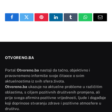
Facebook
Twitter
Pinterest
LinkedIn
Tumblr
WhatsApp
Email
OTVORENO.BA
Portal
Otvoreno.ba
nastoji da tačno, objektivno i
pravovremeno informiše svoje čitaoce o svim
aktuelnostima iz svih sfera života.
Otvoreno.ba
ukazuje na aktuelne probleme u različitim
oblastima, s ciljem pozitivnih društvenih promjena, ali
prije svega afirmira pozitivne vrijednosti, ljude i događaje
koji doprinose stvaranju zdrave i pozitivne atmosfere u
društvu.