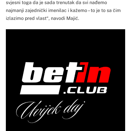
svjesni toga da je sada trenutak da svi nađemo
najmanji zajednički imenilac i kažemo – to je to sa čim
izlazimo pred vlast“, navodi Majić.