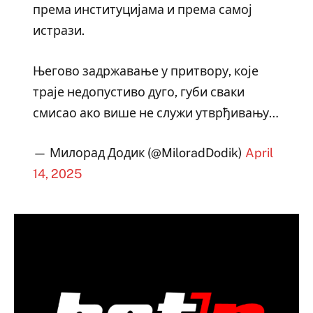
према институцијама и према самој
истрази.
Његово задржавање у притвору, које
траје недопустиво дуго, губи сваки
смисао ако више не служи утврђивању…
— Милорад Додик (@MiloradDodik)
April
14, 2025