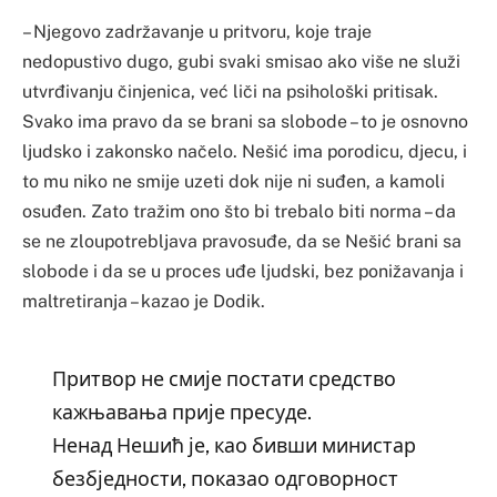
– Njegovo zadržavanje u pritvoru, koje traje
nedopustivo dugo, gubi svaki smisao ako više ne služi
utvrđivanju činjenica, već liči na psihološki pritisak.
Svako ima pravo da se brani sa slobode – to je osnovno
ljudsko i zakonsko načelo. Nešić ima porodicu, djecu, i
to mu niko ne smije uzeti dok nije ni suđen, a kamoli
osuđen. Zato tražim ono što bi trebalo biti norma – da
se ne zloupotrebljava pravosuđe, da se Nešić brani sa
slobode i da se u proces uđe ljudski, bez ponižavanja i
maltretiranja – kazao je Dodik.
Притвор не смије постати средство
кажњавања прије пресуде.
Ненад Нешић је, као бивши министар
безбједности, показао одговорност