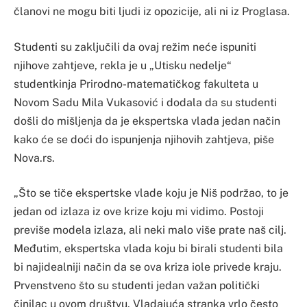
članovi ne mogu biti ljudi iz opozicije, ali ni iz Proglasa.
Studenti su zaključili da ovaj režim neće ispuniti
njihove zahtjeve, rekla je u „Utisku nedelje“
studentkinja Prirodno-matematičkog fakulteta u
Novom Sadu Mila Vukasović i dodala da su studenti
došli do mišljenja da je ekspertska vlada jedan način
kako će se doći do ispunjenja njihovih zahtjeva, piše
Nova.rs.
„Što se tiče ekspertske vlade koju je Niš podržao, to je
jedan od izlaza iz ove krize koju mi vidimo. Postoji
previše modela izlaza, ali neki malo više prate naš cilj.
Međutim, ekspertska vlada koju bi birali studenti bila
bi najidealniji način da se ova kriza iole privede kraju.
Prvenstveno što su studenti jedan važan politički
činilac u ovom društvu. Vladajuća stranka vrlo često