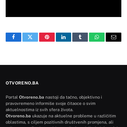
Facebook
Twitter
Pinterest
LinkedIn
Tumblr
WhatsApp
Email
OTVORENO.BA
Portal
Otvoreno.ba
nastoji da tačno, objektivno i
pravovremeno informiše svoje čitaoce o svim
aktuelnostima iz svih sfera života.
Otvoreno.ba
ukazuje na aktuelne probleme u različitim
oblastima, s ciljem pozitivnih društvenih promjena, ali