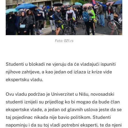
Foto: 021.rs
Studenti u blokadi ne vjeruju da će vladajući ispuniti
njihove zahtjeve, a kao jedan od izlaza iz krize vide
ekspertsku vladu.
Ovu vladu podržao je Univerzitet u Nišu, novosadski
studenti iznijeli su prijedlog ko bi mogao da bude član
ekspertske vlade, a jedan od glavnih uslova jeste da se
taj pojedinac nikada nije bavio politikom. Studenti
napominju i da su toj vladi potrebni eksperti, te da njeni