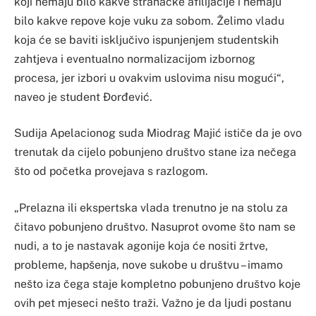
koji nemaju bilo kakve stranačke afilijacije i nemaju
bilo kakve repove koje vuku za sobom. Želimo vladu
koja će se baviti isključivo ispunjenjem studentskih
zahtjeva i eventualno normalizacijom izbornog
procesa, jer izbori u ovakvim uslovima nisu mogući“,
naveo je student Đorđević.
Sudija Apelacionog suda Miodrag Majić ističe da je ovo
trenutak da cijelo pobunjeno društvo stane iza nečega
što od početka provejava s razlogom.
„Prelazna ili ekspertska vlada trenutno je na stolu za
čitavo pobunjeno društvo. Nasuprot ovome što nam se
nudi, a to je nastavak agonije koja će nositi žrtve,
probleme, hapšenja, nove sukobe u društvu – imamo
nešto iza čega staje kompletno pobunjeno društvo koje
ovih pet mjeseci nešto traži. Važno je da ljudi postanu