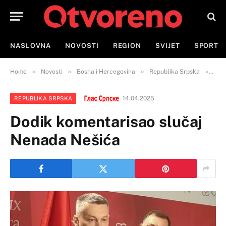
NASLOVNA
NOVOSTI
REGION
SVIJET
SPORT
»
»
»
»
Home
Novosti
Bosna i Hercegovina
Republika Srpska
Dod
14.04.2025
REPUBLIKA SRPSKA
Dodik komentarisao slučaj
Nenada Nešića