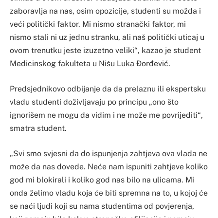
zaboravlja na nas, osim opozicije, studenti su možda i
veći politički faktor. Mi nismo stranački faktor, mi
nismo stali ni uz jednu stranku, ali naš politički uticaj u
ovom trenutku jeste izuzetno veliki“, kazao je student
Medicinskog fakulteta u Nišu Luka Đorđević.
Predsjednikovo odbijanje da da prelaznu ili ekspertsku
vladu studenti doživljavaju po principu „ono što
ignorišem ne mogu da vidim i ne može me povrijediti“,
smatra student.
„Svi smo svjesni da do ispunjenja zahtjeva ova vlada ne
može da nas dovede. Neće nam ispuniti zahtjeve koliko
god mi blokirali i koliko god nas bilo na ulicama. Mi
onda želimo vladu koja će biti spremna na to, u kojoj će
se naći ljudi koji su nama studentima od povjerenja,