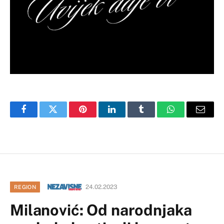
Facebook
Twitter
Pinterest
LinkedIn
Tumblr
WhatsApp
Email
24.02.2023
REGION
Milanović: Od narodnjaka