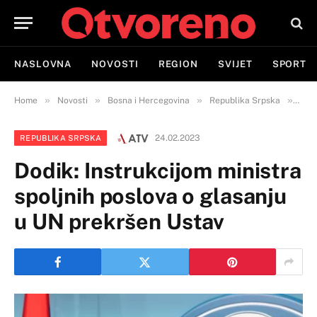
NASLOVNA
NOVOSTI
REGION
SVIJET
SPORT
»
»
»
»
Home
Novosti
Bosna i Hercegovina
Republika Srpska
Dodi
24.02.2023
REPUBLIKA SRPSKA
Dodik: Instrukcijom ministra
spoljnih poslova o glasanju
u UN prekršen Ustav