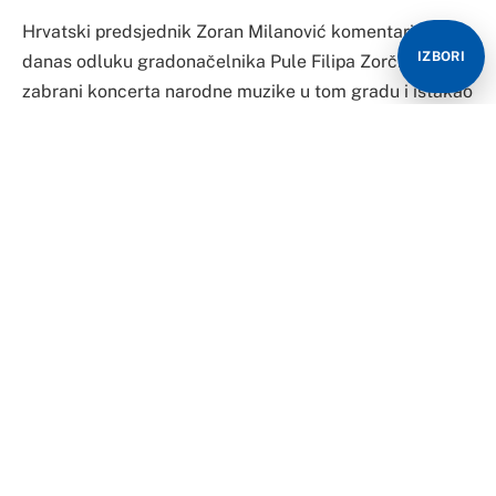
Hrvatski predsjednik Zoran Milanović komentarisao je
IZBORI
danas odluku gradonačelnika Pule Filipa Zorčića o
zabrani koncerta narodne muzike u tom gradu i istakao
da ne voli tu, kako je kazao, kulturu zabranjivanja, ali ni
tu muziku, koja mu ide na živce i od nje ga bole kosti.
Dodao je da bi im dozvolio koncert jer, kaže, publiku
imaju, pola HDZ-a sluša tu muziku.
“To se iz ljubavi naziva cajkama. Od srca. Ja ne volim tu
muziku, nikad je nisam podnosio. Ide mi na živce, bole
me kosti od nje. Ja je ne bih branio. Odluka pulskog
gradonačelnika je da to ne daju jer će tamo biti cajke”,
rekao je Milanović.
Podsjetio je da je u Puli prije deset i više održan i