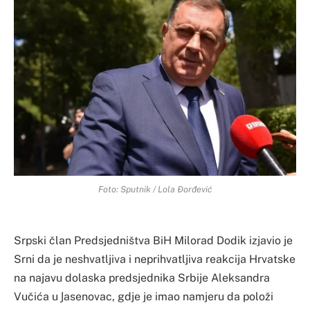
Foto: Sputnik / Lola Đorđević
Srpski član Predsjedništva BiH Milorad Dodik izjavio je
Srni da je neshvatljiva i neprihvatljiva reakcija Hrvatske
na najavu dolaska predsjednika Srbije Aleksandra
Vučića u Јasenovac, gdje je imao namjeru da položi