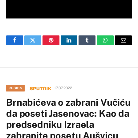
Facebook
Twitter
Pinterest
LinkedIn
Tumblr
WhatsApp
Email
17.07.2022
REGION
Brnabićeva o zabrani Vučiću
da poseti Jasenovac: Kao da
predsedniku Izraela
zabranite posetu Aušvicu