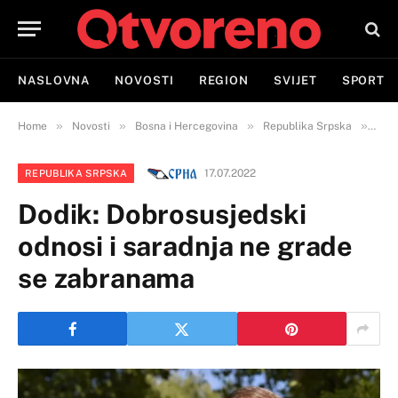
NASLOVNA
NOVOSTI
REGION
SVIJET
SPORT
»
»
»
»
Home
Novosti
Bosna i Hercegovina
Republika Srpska
Dodi
17.07.2022
REPUBLIKA SRPSKA
Dodik: Dobrosusjedski
odnosi i saradnja ne grade
se zabranama