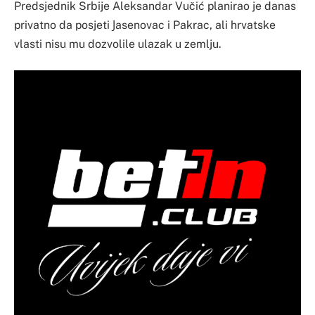
Predsjednik Srbije Aleksandar Vučić planirao je danas
privatno da posjeti Јasenovac i Pakrac, ali hrvatske
vlasti nisu mu dozvolile ulazak u zemlju.