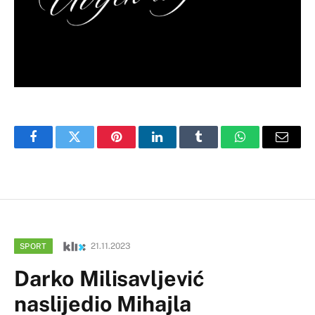
Facebook
Twitter
Pinterest
LinkedIn
Tumblr
WhatsApp
Email
21.11.2023
SPORT
Darko Milisavljević
naslijedio Mihajla