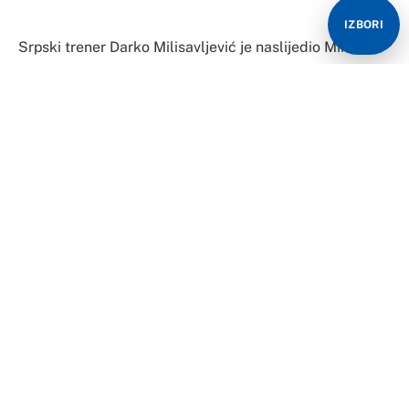
IZBORI
Srpski trener Darko Milisavljević je naslijedio Mihajla
Jurasovića na klupi Zvijezde 09.
Jurasović je napustio klupu Zvijezde 09 nakon poraza u
14. kolu Premijer lige Bosne i Hercegovine pobijedili
Zvijezdu 09 od GOŠK-a rezultatom 2:1, a ekipa iz Etno
sela Stanišići se odlučila na mjesto šefa stručnog
štaba postaviti njegovog dosadašnjeg pomoćnika, 49-
godišnjeg Milisavljevića.
Pored Milisavljevića u stručnom štabu nalazit će se i
pomoćnici Marko Micović, Andrija Stojanović i Srđan
Soldatović.
Milisavljević je tokom trenerske karijere samostalno