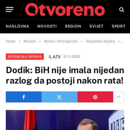
NASLOVNA
NOVOSTI
REGION
SVIJET
SPORT
»
»
»
»
Home
Novosti
Bosna i Hercegovina
Republika Srpska
Dodi
21.11.2023
REPUBLIKA SRPSKA
Dodik: BiH nije imala nijedan
razlog da postoji nakon rata!