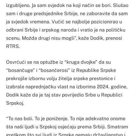
izgubljeno. Јa sam svjedok na koji način se bori. Slušao
sam i druge predsjednike Srbije, ne zaboravite da sam
ja svjedok vremena. Vučić se najbolje pozicionirao u
odbrani Srbije i srpskog naroda i vratio je na političku
scenu. Možda drugi nisu mogli”, kaže Dodik, prenosi
RTRS.
Osvrćući se na optužbe iz “kruga dvojke” da su
“bosančuge” i “bosančerosi” iz Republike Srpske
prekrojile izbornu volju žitelja srpske prestonice i
izabrale naprednjačku vlast na izborima 2024. godine,
Dodik kaže da je taj stav povrijedio Srbe u Republici
Srpskoj.
“To nas boli. To je poniženje. To nije adekvatno onome
šta naši ljudi u Srpskoj osjećaju prema Srbiji. Smatram
greškom što svi ljudi iz Srpske nemaju državljanstvo i