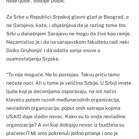
naše ljude”, dodaje Dodik.
Za Srbe u Republici Srpskoj glavni glad je Beograd, a
ne Sarajevo, kaže, i objašnjava da je razlog tome što
Srbi u današnjem Sarajevu ne mogu da žive kao ranije.
Nezamislivo je i da na sarajevskom fakultetu radi neki
Dinko Gruhonjić i da odatle sanja snove o
osamostaljenju Srpske.
“To nije moguće. Ne bi postojao. Takvu priču tamo
nećete naći. Ali u tome je veličina Srbije. U Srbiji imate
ljude koji je decenijama osporavaju, na isti način
kleveću putem raznih međunarodnih organizacija,
nevladinih organizacija, poput onih satrapa kojima
USAID daje vladin novac. Kako su to onda nevladine
organizacije? A ovi koji dobijaju novac iz budžeta su
plaćenici? Mi smo pokrenuli jedno pitanje i ono je