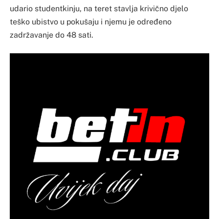
udario studentkinju, na teret stavlja krivično djelo
teško ubistvo u pokušaju i njemu je određeno
zadržavanje do 48 sati.