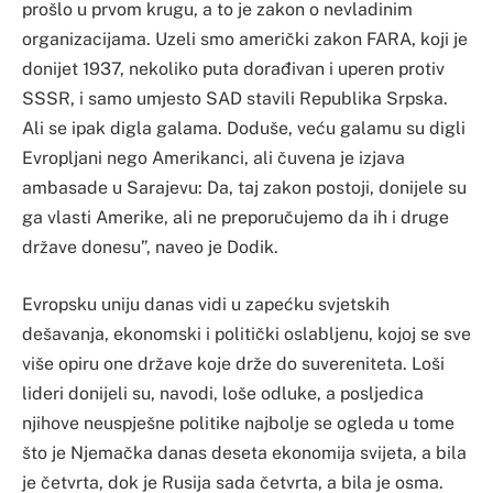
prošlo u prvom krugu, a to je zakon o nevladinim
organizacijama. Uzeli smo američki zakon FARA, koji je
donijet 1937, nekoliko puta dorađivan i uperen protiv
SSSR, i samo umjesto SAD stavili Republika Srpska.
Ali se ipak digla galama. Doduše, veću galamu su digli
Evropljani nego Amerikanci, ali čuvena je izjava
ambasade u Sarajevu: Da, taj zakon postoji, donijele su
ga vlasti Amerike, ali ne preporučujemo da ih i druge
države donesu”, naveo je Dodik.
Evropsku uniju danas vidi u zapećku svjetskih
dešavanja, ekonomski i politički oslabljenu, kojoj se sve
više opiru one države koje drže do suvereniteta. Loši
lideri donijeli su, navodi, loše odluke, a posljedica
njihove neuspješne politike najbolje se ogleda u tome
što je Njemačka danas deseta ekonomija svijeta, a bila
je četvrta, dok je Rusija sada četvrta, a bila je osma.