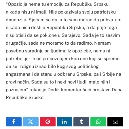
“Opozicija nema tu emociju za Republiku Srpsku,
nikada nisu ni imali. Nije pokazivala svoju patriotsku
dimenziju. Sjećam se da, a to sam morao da prihvatam,
nikada nisu došli u Republiku Srpsku, a da prije toga
nisu otišli da se poklone u Sarajevo. Sada je to sasvim
drugačije, sada ne moramo to da radimo. Nemam
posebnu saradnju sa ljudima iz opozicije, nema ni
potrebe, jer ih ne prepoznajem kao one koji su spremni
da se izdignu iznad bilo kog svog političkog
angažmana i da stanu u odbranu Srpske, pa i Srbije na
pravi način. Sada su to i neki novi ljudi, malo njih i
poznajem” rekao je Dodik komentarišući proslavu Dana
Republike Srpske.
Facebook
Twitter
Pinterest
LinkedIn
Tumblr
WhatsApp
Email