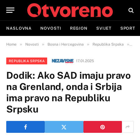
NASLOVNA
NOVOSTI
REGION
SVIJET
SPORT
»
»
»
»
Home
Novosti
Bosna i Hercegovina
Republika Srpska
Dodi
17.01.2025
REPUBLIKA SRPSKA
Dodik: Ako SAD imaju pravo
na Grenland, onda i Srbija
ima pravo na Republiku
Srpsku