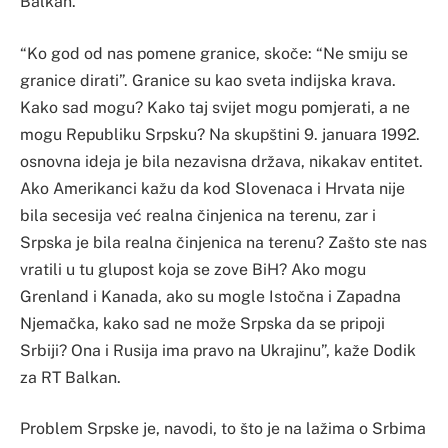
Balkan.
“Ko god od nas pomene granice, skoče: “Ne smiju se
granice dirati”. Granice su kao sveta indijska krava.
Kako sad mogu? Kako taj svijet mogu pomjerati, a ne
mogu Republiku Srpsku? Na skupštini 9. januara 1992.
osnovna ideja je bila nezavisna država, nikakav entitet.
Ako Amerikanci kažu da kod Slovenaca i Hrvata nije
bila secesija već realna činjenica na terenu, zar i
Srpska je bila realna činjenica na terenu? Zašto ste nas
vratili u tu glupost koja se zove BiH? Ako mogu
Grenland i Kanada, ako su mogle Istočna i Zapadna
Njemačka, kako sad ne može Srpska da se pripoji
Srbiji? Ona i Rusija ima pravo na Ukrajinu”, kaže Dodik
za RT Balkan.
Problem Srpske je, navodi, to što je na lažima o Srbima