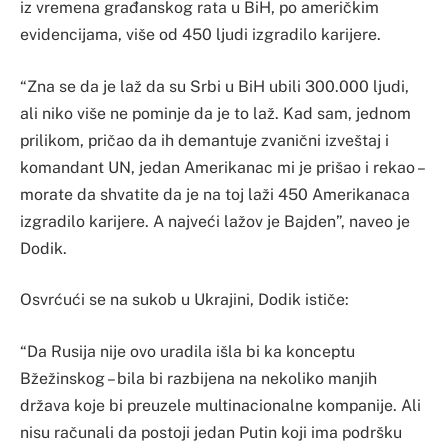
iz vremena građanskog rata u BiH, po američkim
evidencijama, više od 450 ljudi izgradilo karijere.
“Zna se da je laž da su Srbi u BiH ubili 300.000 ljudi,
ali niko više ne pominje da je to laž. Kad sam, jednom
prilikom, pričao da ih demantuje zvanični izveštaj i
komandant UN, jedan Amerikanac mi je prišao i rekao –
morate da shvatite da je na toj laži 450 Amerikanaca
izgradilo karijere. A najveći lažov je Bajden”, naveo je
Dodik.
Osvrćući se na sukob u Ukrajini, Dodik ističe:
“Da Rusija nije ovo uradila išla bi ka konceptu
Bžežinskog – bila bi razbijena na nekoliko manjih
država koje bi preuzele multinacionalne kompanije. Ali
nisu računali da postoji jedan Putin koji ima podršku