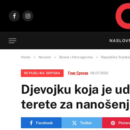
Facebook
Instagram
NASLOV
»
»
»
Home
Novosti
Bosna i Hercegovina
Republika Srpska
REPUBLIKA SRPSKA
08.07.2022
Djevojku koja je ud
terete za nanošenj
Facebook
Twitter
Pinter