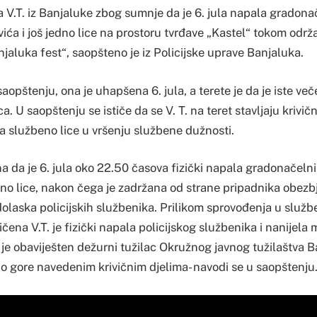
la V.T. iz Banjaluke zbog sumnje da je 6. jula napala gradon
ća i još jedno lice na prostoru tvrđave „Kastel“ tokom održ
jaluka fest“, saopšteno je iz Policijske uprave Banjaluka.
aopštenju, ona je uhapšena 6. jula, a terete je da je iste veče
ca. U saopštenju se ističe da se V. T. na teret stavljaju krivič
a službeno lice u vršenju službene dužnosti.
ina da je 6. jula oko 22.50 časova fizički napala gradonačel
edno lice, nakon čega je zadržana od strane pripadnika obezb
olaska policijskih službenika. Prilikom sprovođenja u služb
ena V.T. je fizički napala policijskog službenika i nanijela 
e obaviješten dežurni tužilac Okružnog javnog tužilaštva Ba
i o gore navedenim krivičnim djelima- navodi se u saopštenju