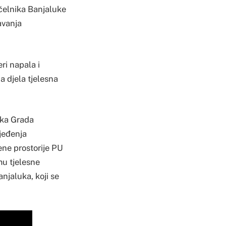
ačelnika Banjaluke
avanja
ri napala i
na djela tjelesna
nika Grada
jeđenja
ene prostorije PU
mu tjelesne
njaluka, koji se
.