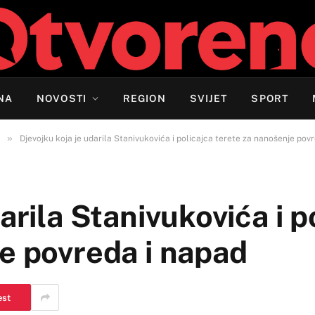
NA
NOVOSTI
REGION
SVIJET
SPORT
»
Djevojku koja je udarila Stanivukovića i policajca terete za nanošenje pov
arila Stanivukovića i p
e povreda i napad
est