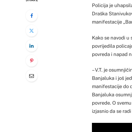
SHARE
Policija je uhapsi
Draška Stanivukovi
manifestacije „Ban
Kako se navodi u s
povrijedila policaj
povreda i napad n
– V.T. je osumnjič
Banjaluka i još j
manifestacije do d
Banjaluka osumnjič
povrede. O svemu j
izjasnio da se rad