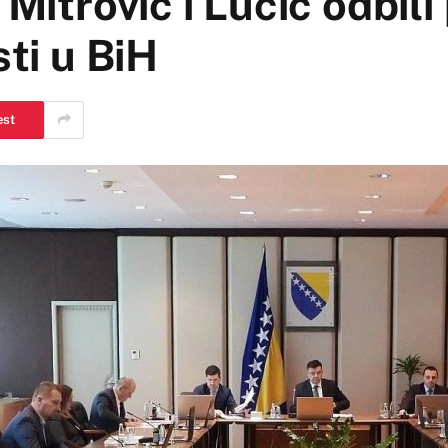
Mitrović i Lučić odbili
sti u BiH
est