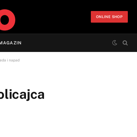
ONLINE SHOP
MAGAZIN
reda i napad
olicajca