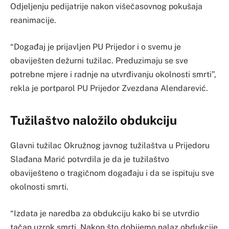
Odjeljenju pedijatrije nakon višečasovnog pokušaja
reanimacije.
“Događaj je prijavljen PU Prijedor i o svemu je
obaviješten dežurni tužilac. Preduzimaju se sve
potrebne mjere i radnje na utvrđivanju okolnosti smrti”,
rekla je portparol PU Prijedor Zvezdana Alendarević.
Tužilaštvo naložilo obdukciju
Glavni tužilac Okružnog javnog tužilaštva u Prijedoru
Slađana Marić potvrdila je da je tužilaštvo
obaviješteno o tragičnom događaju i da se ispituju sve
okolnosti smrti.
“Izdata je naredba za obdukciju kako bi se utvrdio
tačan uzrok smrti. Nakon što dobijemo nalaz obdukcije