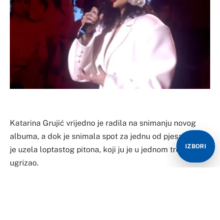
Katarina Grujić vrijedno je radila na snimanju novog
albuma, a dok je snimala spot za jednu od pjesama ona
IZBORI
je uzela loptastog pitona, koji ju je u jednom trenutku
ugrizao.
Kako je došlo do incidenta na
snimanju?