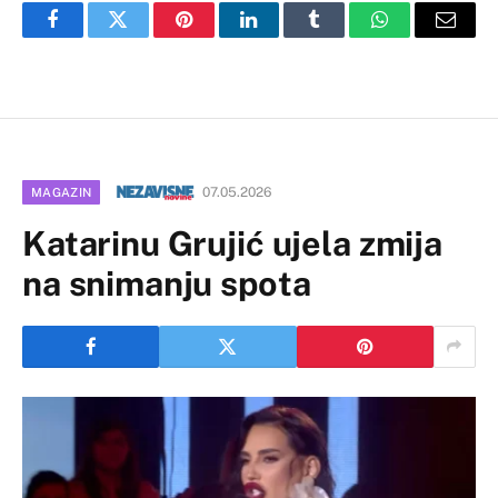
Facebook
Twitter
Pinterest
LinkedIn
Tumblr
WhatsApp
Email
07.05.2026
MAGAZIN
Katarinu Grujić ujela zmija
na snimanju spota