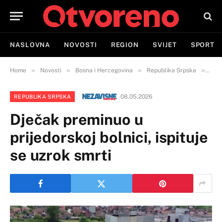
NASLOVNA
NOVOSTI
REGION
SVIJET
SPORT
»
»
»
»
Home
Novosti
Bosna i Hercegovina
Republika Srpska
Dječ
08.05.2026
REPUBLIKA SRPSKA
Dječak preminuo u
prijedorskoj bolnici, ispituje
se uzrok smrti