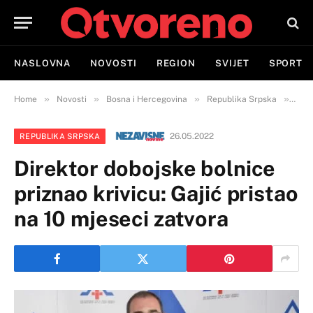
NASLOVNA
NOVOSTI
REGION
SVIJET
SPORT
»
»
»
»
Home
Novosti
Bosna i Hercegovina
Republika Srpska
Dire
26.05.2022
REPUBLIKA SRPSKA
Direktor dobojske bolnice
priznao krivicu: Gajić pristao
na 10 mjeseci zatvora