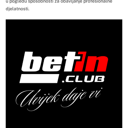
u pogledu sposobnosti za obavljanje profesionalne
djelatnosti.