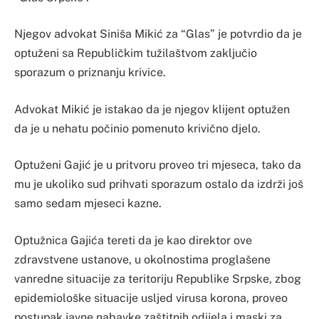
Njegov advokat Siniša Mikić za “Glas” je potvrdio da je
optuženi sa Republičkim tužilaštvom zaključio
sporazum o priznanju krivice.
Advokat Mikić je istakao da je njegov klijent optužen
da je u nehatu počinio pomenuto krivično djelo.
Optuženi Gajić je u pritvoru proveo tri mjeseca, tako da
mu je ukoliko sud prihvati sporazum ostalo da izdrži još
samo sedam mjeseci kazne.
Optužnica Gajića tereti da je kao direktor ove
zdravstvene ustanove, u okolnostima proglašene
vanredne situacije za teritoriju Republike Srpske, zbog
epidemiološke situacije usljed virusa korona, proveo
postupak javne nabavke zaštitnih odijela i maski za