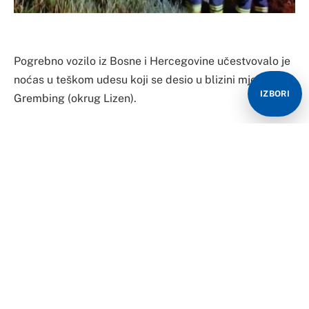
Pogrebno vozilo iz Bosne i Hercegovine učestvovalo je
noćas u teškom udesu koji se desio u blizini mjesta
IZBORI
Grembing (okrug Lizen).
Kako stoji u policijskom saopštenju, u udesu su
povrijeđene četiri osobe, a vatrogasna služba je odmah
obezbijedila kovčeg sa pokojnikom i prebacila ga u
drugo pogrebno vozilo.
Mediji prenose da se nezgoda desila noćas oko pola
dva, u ulici Enštalštrase.
Pogrebnik, bh. državljanin (45) vozio je od Šladminga
prema Lizenu. Iz nepoznatih razloga, njegovo vozilo je