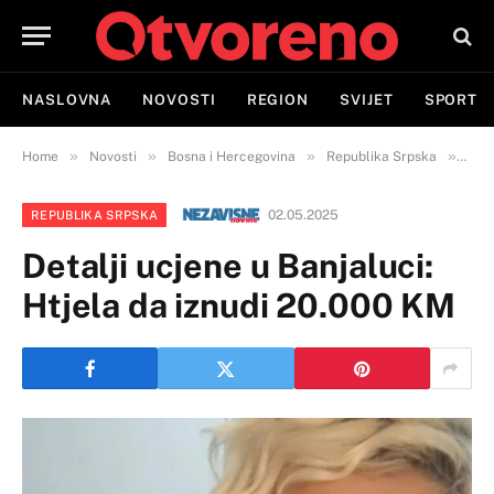
NASLOVNA
NOVOSTI
REGION
SVIJET
SPORT
»
»
»
»
Home
Novosti
Bosna i Hercegovina
Republika Srpska
Deta
02.05.2025
REPUBLIKA SRPSKA
Detalji ucjene u Banjaluci:
Htjela da iznudi 20.000 KM