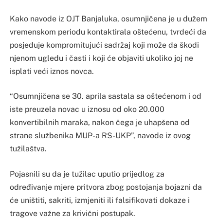
Kako navode iz OJT Banjaluka, osumnjičena je u dužem
vremenskom periodu kontaktirala oštećenu, tvrdeći da
posjeduje kompromitujući sadržaj koji može da škodi
njenom ugledu i časti i koji će objaviti ukoliko joj ne
isplati veći iznos novca.
“Osumnjičena se 30. aprila sastala sa oštećenom i od
iste preuzela novac u iznosu od oko 20.000
konvertibilnih maraka, nakon čega je uhapšena od
strane službenika MUP-a RS-UKP”, navode iz ovog
tužilaštva.
Pojasnili su da je tužilac uputio prijedlog za
određivanje mjere pritvora zbog postojanja bojazni da
će uništiti, sakriti, izmjeniti ili falsifikovati dokaze i
tragove važne za krivični postupak.