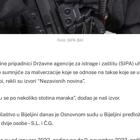
Foto: SIPA BiH
ine pripadnici Državne agencije za istrage i zaštitu (SIPA) u
se sumnjiče za malverzacije koje se odnose na takse koje se 
i, rekli su izvori “Nezavisnih novina”.
 se po nekoliko stotina maraka”, dodao je naš izvor.
laštvo u Bijeljini danas je Osnovnom sudu u Bijeljini predlo
dvije osobe – S.L. i Č.G.
a su od januara 2022. godine pa do 9. novembra 2023. godi