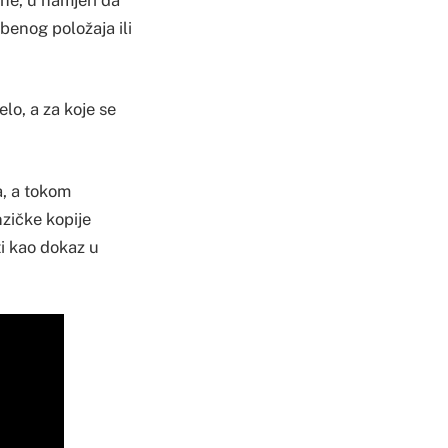
žbenog položaja ili
elo, a za koje se
a, a tokom
nzičke kopije
ti kao dokaz u