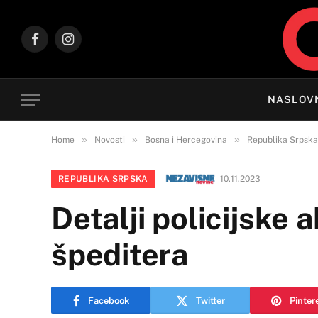
Facebook
Instagram
NASLOV
»
»
»
Home
Novosti
Bosna i Hercegovina
Republika Srpska
REPUBLIKA SRPSKA
10.11.2023
Detalji policijske 
špeditera
Facebook
Twitter
Pinter