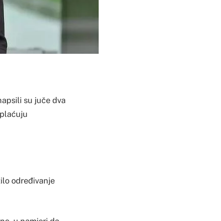
hapsili su juče dva
uplaćuju
žilo određivanje
ne, u namjeri da