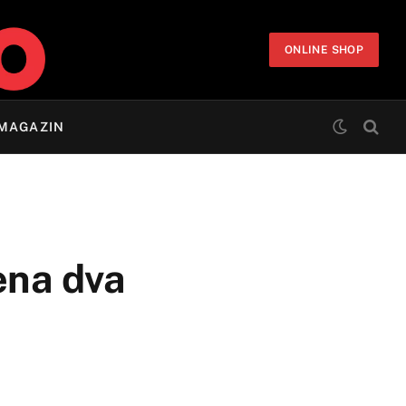
ONLINE SHOP
MAGAZIN
šena dva