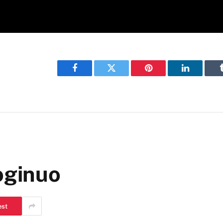
Facebook
Twitter
Pinterest
LinkedIn
oginuo
est