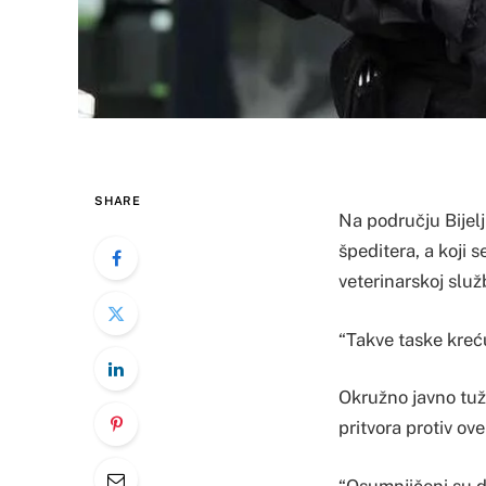
SHARE
Na području Bijelj
špeditera, a koji 
veterinarskoj služb
“Takve taske kreću
Okružno javno tuži
pritvora protiv ove 
“Osumnjičeni su d