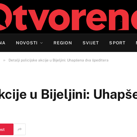
NA
NOVOSTI
REGION
SVIJET
SPORT
»
Detalji policijske akcije u Bijeljini: Uhapšena dva špeditera
akcije u Bijeljini: Uhap
est