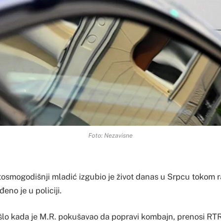
Foto: Nezavisne
smogodišnji mladić izgubio je život danas u Srpcu tokom r
no je u policiji.
ošlo kada je M.R. pokušavao da popravi kombajn, prenosi RT