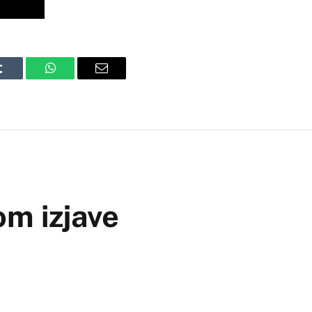
Tumblr
WhatsApp
Email
om izjave