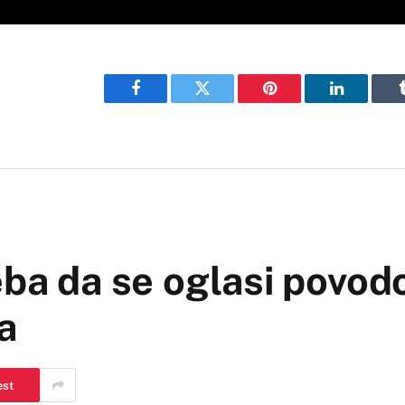
Facebook
Twitter
Pinterest
LinkedIn
eba da se oglasi povod
a
est