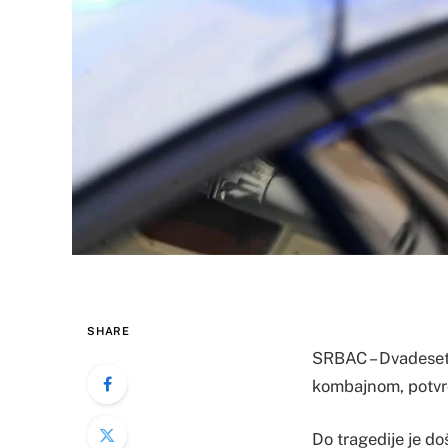
SHARE
SRBAC – Dvadeseto
kombajnom, potvrđe
Do tragedije je d