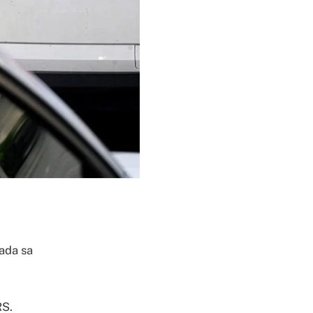
ada sa
RS.