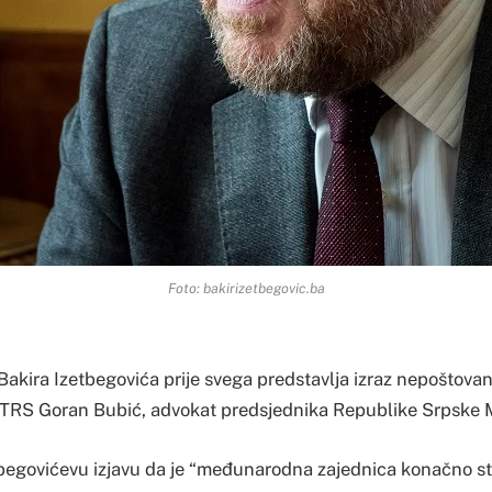
Foto: bakirizetbegovic.ba
 Bakira Izetbegovića prije svega predstavlja izraz nepoštov
a RTRS Goran Bubić, advokat predsjednika Republike Srpske 
begovićevu izjavu da je “međunarodna zajednica konačno st