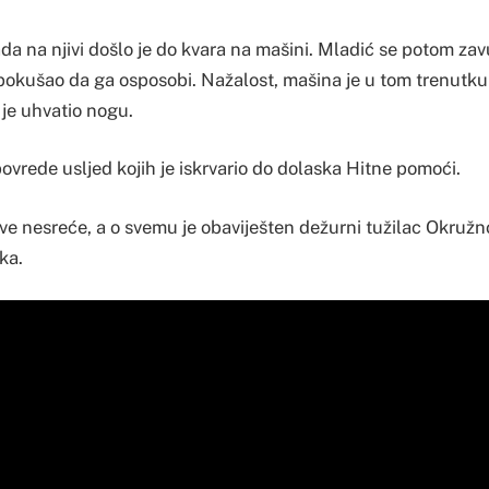
ada na njivi došlo je do kvara na mašini. Mladić se potom za
pokušao da ga osposobi. Nažalost, mašina je u tom trenutku 
je uhvatio nogu.
ovrede usljed kojih je iskrvario do dolaska Hitne pomoći.
ove nesreće, a o svemu je obaviješten dežurni tužilac Okruž
ka.