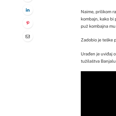
Naime, prilikom r
kombajn, kako bi 
puž kombajna mu 
Zadobio je teške p
Urađen je uviđaj 
tužilaštva Banjalu