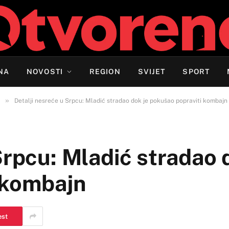
NA
NOVOSTI
REGION
SVIJET
SPORT
»
Detalji nesreće u Srpcu: Mladić stradao dok je pokušao popraviti kombajn
Srpcu: Mladić stradao 
 kombajn
est