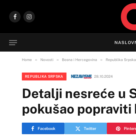
Facebook
Instagram
NASLOV
»
»
»
Home
Novosti
Bosna i Hercegovina
Republika Srpska
REPUBLIKA SRPSKA
28.10.2024
Detalji nesreće u 
pokušao popraviti
Facebook
Twitter
Pinter