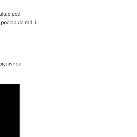
vukao pod
počela da radi i
nog javnog