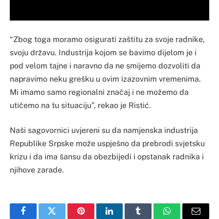
“Zbog toga moramo osigurati zaštitu za svoje radnike,
svoju državu. Industrija kojom se bavimo dijelom je i
pod velom tajne i naravno da ne smijemo dozvoliti da
napravimo neku grešku u ovim izazovnim vremenima.
Mi imamo samo regionalni značaj i ne možemo da
utičemo na tu situaciju”, rekao je Ristić.
Naši sagovornici uvjereni su da namjenska industrija
Republike Srpske može uspješno da prebrodi svjetsku
krizu i da ima šansu da obezbijedi i opstanak radnika i
njihove zarade.
Facebook
Twitter
Pinterest
LinkedIn
Tumblr
WhatsApp
Email