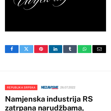
Facebook
Twitter
Pinterest
LinkedIn
Tumblr
WhatsApp
Email
26.07.2022
REPUBLIKA SRPSKA
Namjenska industrija RS
zatrpana narudžbama,