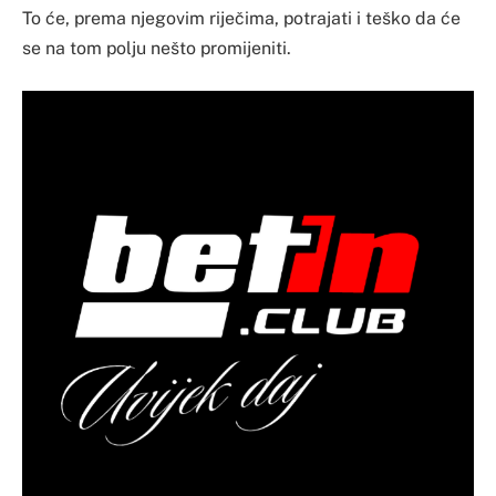
To će, prema njegovim riječima, potrajati i teško da će
se na tom polju nešto promijeniti.