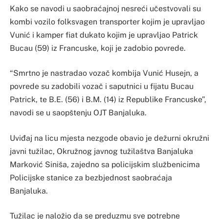
Kako se navodi u saobraćajnoj nesreći učestvovali su
kombi vozilo folksvagen transporter kojim je upravljao
Vunić i kamper fiat dukato kojim je upravljao Patrick
Bucau (59) iz Francuske, koji je zadobio povrede.
“Smrtno je nastradao vozač kombija Vunić Husejn, a
povrede su zadobili vozač i saputnici u fijatu Bucau
Patrick, te B.E. (56) i B.M. (14) iz Republike Francuske”,
navodi se u saopštenju OJT Banjaluka.
Uviđaj na licu mjesta nezgode obavio je dežurni okružni
javni tužilac, Okružnog javnog tužilaštva Banjaluka
Marković Siniša, zajedno sa policijskim službenicima
Policijske stanice za bezbjednost saobraćaja
Banjaluka.
Tužilac je naložio da se preduzmu sve potrebne