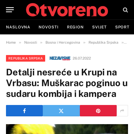
NASLOVNA
NOVOSTI
REGION
SVIJET
SPORT
»
»
»
»
Home
Novosti
Bosna i Hercegovina
Republika Srpska
Deta
26.07.2022
REPUBLIKA SRPSKA
Detalji nesreće u Krupi na
Vrbasu: Muškarac poginuo u
sudaru kombija i kampera