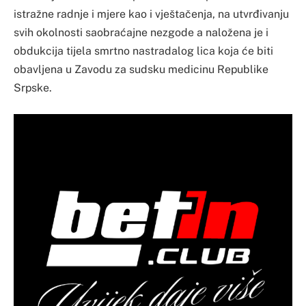
istražne radnje i mjere kao i vještačenja, na utvrđivanju
svih okolnosti saobraćajne nezgode a naložena je i
obdukcija tijela smrtno nastradalog lica koja će biti
obavljena u Zavodu za sudsku medicinu Republike
Srpske.