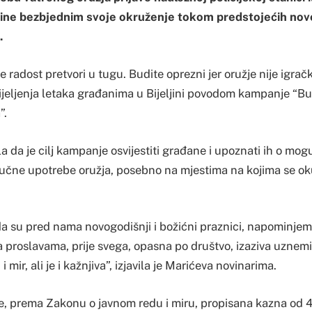
učine bezbjednim svoje okruženje tokom predstojećih novo
.
 radost pretvori u tugu. Budite oprezni jer oružje nije igračk
jeljenja letaka građanima u Bijeljini povodom kampanje “Bu
”.
 da je cilj kampanje osvijestiti građane i upoznati ih o mo
ručne upotrebe oružja, posebno na mjestima na kojima se oku
da su pred nama novogodišnji i božićni praznici, napominjem
a proslavama, prije svega, opasna po društvo, izaziva uznem
i mir, ali je i kažnjiva”, izjavila je Marićeva novinarima.
je, prema Zakonu o javnom redu i miru, propisana kazna od