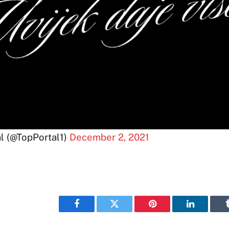
l (@TopPortal1)
December 2, 2021
Facebook
Twitter
Pinterest
LinkedIn