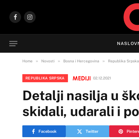
Facebook
Instagram
NASLOV
»
»
»
Home
Novosti
Bosna i Hercegovina
Republika Srpska
REPUBLIKA SRPSKA
02.12.2021
Detalji nasilja u 
skidali, udarali i p
Facebook
Twitter
Pinter