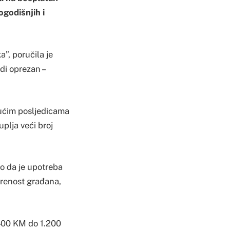
godišnjih i
a”, poručila je
di oprezan –
gućim posljedicama
plja veći broj
o da je upotreba
irenost građana,
 400 KM do 1.200