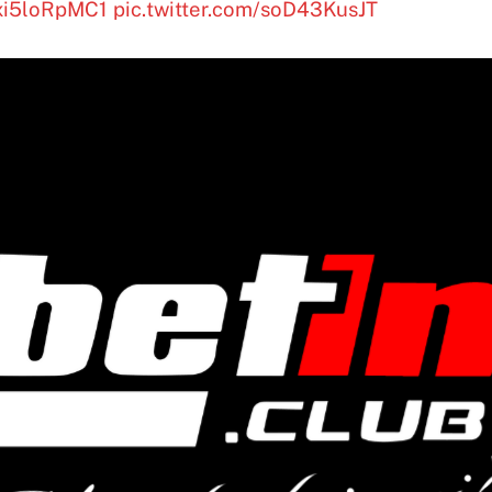
/xi5loRpMC1
pic.twitter.com/soD43KusJT