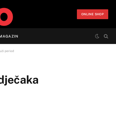
ONLINE SHOP
MAGAZIN
duži period
 dječaka