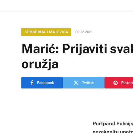
SEMBERIJA I MAJEVICA
02.12.2021
Marić: Prijaviti s
oružja
Facebook
Twitter
Pinter
Portparol Policij
nezakonitu upotre