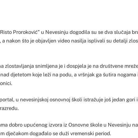
“Risto Proroković” u Nevesinju dogodila su se dva slučaja b
 a nakon što je objavljen video nasilja isplivali su detalji zl
a zlostavljanja snimljena je i dospjela je na društvene mrež
je nad djetetom koje leži na podu, a vršnjak ga šutira nogama
onici.
rtal, u nevesinjskoj osnovnoj školi istražuje još jedan gori i 
razredu.
ma dobro upućenog izvora iz Osnovne škole u Nevesinju nas
im dječakom događalo se duži vremenski period.