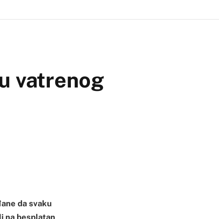
bu vatrenog
ađane da svaku
li na besplatan