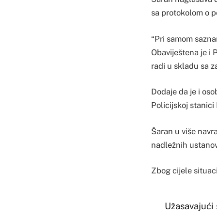
sa protokolom o p
“Pri samom saznan
Obaviještena je i P
radi u skladu sa z
Dodaje da je i osob
Policijskoj stanici
Šaran u više navra
nadležnih ustanov
Zbog cijele situac
Užasavajući 