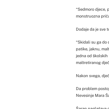
“Sedmoro djece, pet
monstruozna priča”
Dodaje da je sve t
“Skidali su ga do 
patike, jaknu, malt
jedna od školskih 
maltretiranog dječ
Nakon svega, dječa
Da problem postoji
Nevesinje Mara Š
Šaran naglašava d