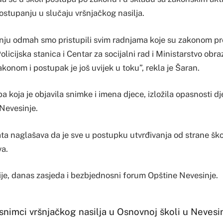
ostupanju u slučaju vršnjačkog nasilja.
ju odmah smo pristupili svim radnjama koje su zakonom pr
olicijska stanica i Centar za socijalni rad i Ministarstvo obr
akonom i postupak je još uvijek u toku”, rekla je Šaran.
a koja je objavila snimke i imena djece, izložila opasnosti dje
 Nevesinje.
ta naglašava da je sve u postupku utvrđivanja od strane škol
a.
ije, danas zasjeda i bezbjednosni forum Opštine Nevesinje.
snimci vršnjačkog nasilja u Osnovnoj školi u Nevesin