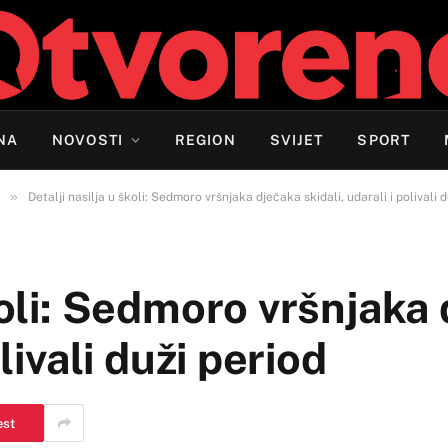
NA
NOVOSTI
REGION
SVIJET
SPORT
»
Detalji nasilja u školi: Sedmoro vršnjaka dječaka skidali, udarali i polivali 
školi: Sedmoro vršnjaka
olivali duži period
est