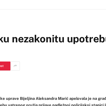
vaku nezakonitu upotre
est
ske uprave Bijeljina Aleksandra Marić apelovala je na gr
bu vatrenog oružja prijave nadležnoj policijskoj stanici i