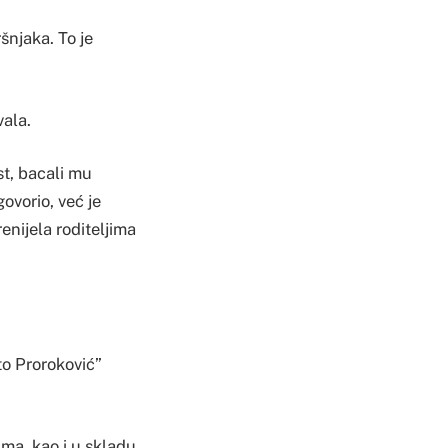
ršnjaka. To je
vala.
st, bacali mu
govorio, već je
enijela roditeljima
to Proroković”
ma, kao i u skladu