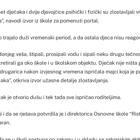
 dječaka i dvije djevojčice psihički i fizički su zlostavljali v
, navodi izvor iz škole za pomenuti portal.
o trajalo duži vremenski period, a da ostala djeca nisu reago
donjeg veša, štipali, prosipali vodu i sipali neku drugu tečno
retirali ga oko škole i u školskom objektu. Dječak nije ništa 
drugarica nakon izvjesnog vremena ispričala majci koja je pr
aka”, otkriva izvor užasne detalje zlostavljanja.
k je otvorio dušu i tek tada sve ispričao roditeljima.
 i da se rješava potvrdila je i direktorica Osnovne škole “Ris
aran.
a se u školi postupa po zakonu i u skladu sa zakonskim akti