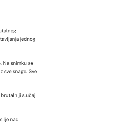
rutalnog
ostavljanja jednog
e. Na snimku se
 iz sve snage. Sve
brutalniji slučaj
ilje nad