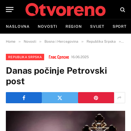
NASLOVNA
NOVOSTI
REGION
SVIJET
SPORT
»
»
»
»
Home
Novosti
Bosna i Hercegovina
Republika Srpska
Dana
16.06.2025
REPUBLIKA SRPSKA
Danas počinje Petrovski
post