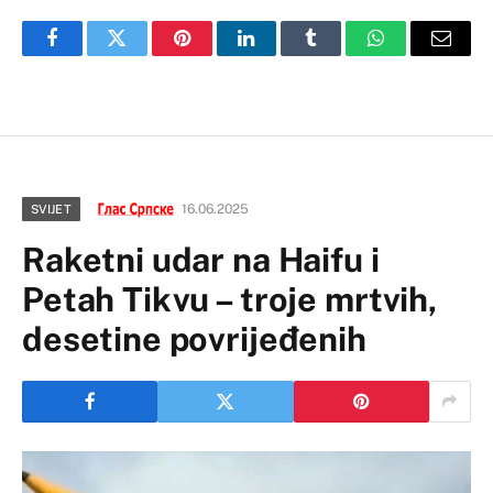
Facebook
Twitter
Pinterest
LinkedIn
Tumblr
WhatsApp
Email
16.06.2025
SVIJET
Raketni udar na Haifu i
Petah Tikvu – troje mrtvih,
desetine povrijeđenih