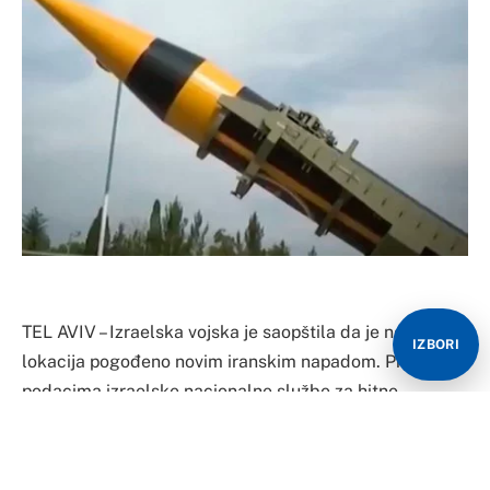
TEL AVIV – Izraelska vojska je saopštila da je nekoliko
IZBORI
lokacija pogođeno novim iranskim napadom. Prema
podacima izraelske nacionalne službe za hitne
slučajeve, ubijene su najmanje tri osobe, dok je 74
evakuisano u različite bolnice u centralnom Izraelu.