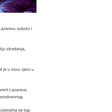
Lazarevu subotu i
ju stradanja,
d je u novu vjeru u
smrti Lazareve,
tvorodnevnog.
luženjima se tog