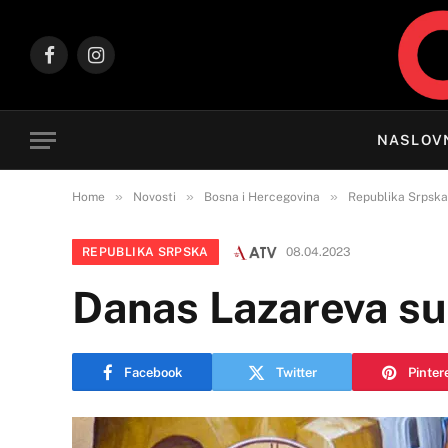
Facebook
Instagram
NASLOV
»
»
»
Home
Novosti
Bosna i Hercegovina
Republika Srpska
REPUBLIKA SRPSKA
08.04.2023
Danas Lazareva sub
Facebook
Twitter
Pinter