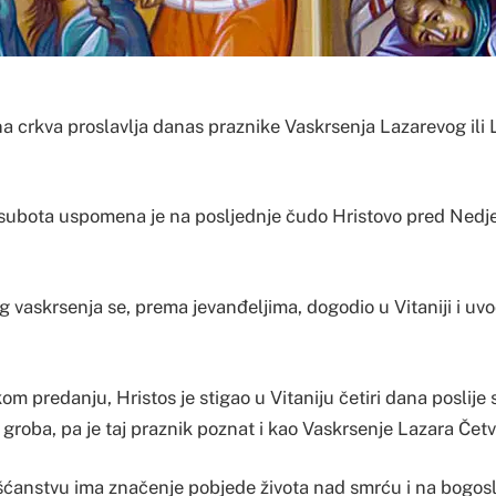
a crkva proslavlja danas praznike Vaskrsenja Lazarevog ili 
subota uspomena je na posljednje čudo Hristovo pred Nedjel
vaskrsenja se, prema jevanđeljima, dogodio u Vitaniji i uvo
m predanju, Hristos je stigao u Vitaniju četiri dana poslije 
iz groba, pa je taj praznik poznat i kao Vaskrsenje Lazara Če
išćanstvu ima značenje pobjede života nad smrću i na bogos