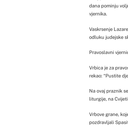
dana pominju volj
vjernika.
Vaskrsenje Lazarev
odluku judejske s
Pravoslavni vjerni
Vrbica je za pravo
rekao: “Pustite dj
Na ovaj praznik s
liturgije, na Cvije
Vrbove grane, koj
pozdravljali Spasi