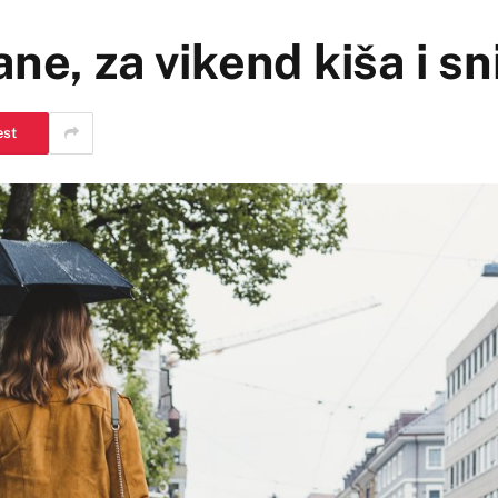
ne, za vikend kiša i sn
est