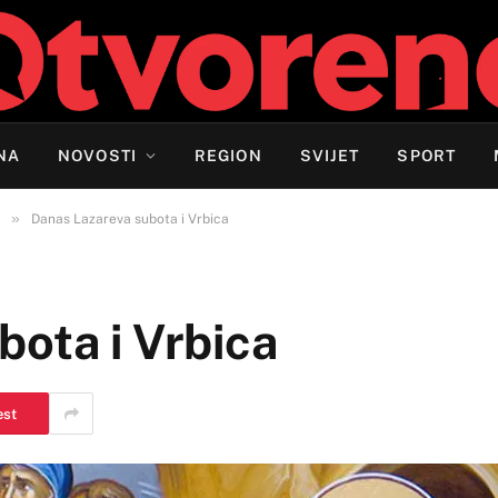
NA
NOVOSTI
REGION
SVIJET
SPORT
»
Danas Lazareva subota i Vrbica
ota i Vrbica
est