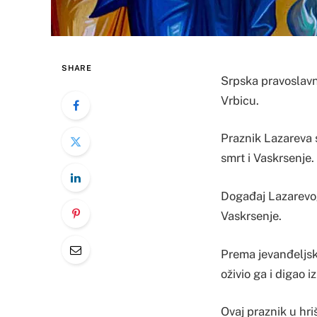
SHARE
Srpska pravoslavn
Vrbicu.
Praznik Lazareva 
smrt i Vaskrsenje.
Događaj Lazarevog 
Vaskrsenje.
Prema jevanđeljsko
oživio ga i digao 
Ovaj praznik u hr