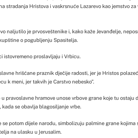
na stradanja Hristova i vaskrsnuće Lazarevo kao jemstvo za 
o naljutilo je prvosveštenike i, kako kaže Jevanđelje, nepo
kupštine o pogubljenju Spasitelja.
ci istovremeno proslavljaju i Vrbicu.
slavne hrišćane praznik dječije radosti, jer je Hristos polazeć
ecu k meni, jer takvih je Carstvo nebesko”.
e u pravoslavne hramove unose vrbove grane koje tu ostaju 
ti, kada se obavlja blagosiljanje vrbe.
e se potom dijele narodu, simbolizuju palmine grane kojima 
telja na ulasku u Јerusalim.