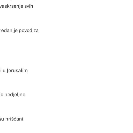
vaskrsenje svih
sredan je povod za
i u Јerusalim
do nedjeljne
su hrišćani