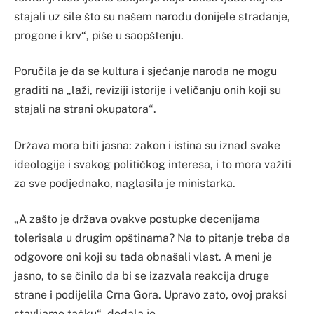
stajali uz sile što su našem narodu donijele stradanje,
progone i krv“, piše u saopštenju.
Poručila je da se kultura i sjećanje naroda ne mogu
graditi na „laži, reviziji istorije i veličanju onih koji su
stajali na strani okupatora“.
Država mora biti jasna: zakon i istina su iznad svake
ideologije i svakog političkog interesa, i to mora važiti
za sve podjednako, naglasila je ministarka.
„A zašto je država ovakve postupke decenijama
tolerisala u drugim opštinama? Na to pitanje treba da
odgovore oni koji su tada obnašali vlast. A meni je
jasno, to se činilo da bi se izazvala reakcija druge
strane i podijelila Crna Gora. Upravo zato, ovoj praksi
stavljamo tačku“, dodala je.