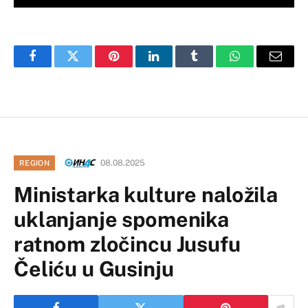
Facebook
Twitter
Pinterest
LinkedIn
Tumblr
WhatsApp
Email
08.08.2025
REGION
Ministarka kulture naložila
uklanjanje spomenika
ratnom zločincu Jusufu
Čeliću u Gusinju