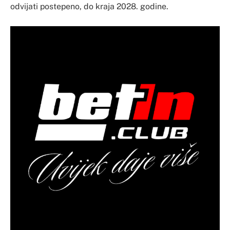
odvijati postepeno, do kraja 2028. godine.