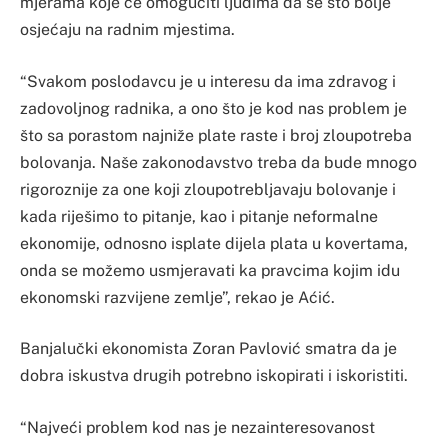
mjerama koje će omogućiti ljudima da se što bolje
osjećaju na radnim mjestima.
“Svakom poslodavcu je u interesu da ima zdravog i
zadovoljnog radnika, a ono što je kod nas problem je
što sa porastom najniže plate raste i broj zloupotreba
bolovanja. Naše zakonodavstvo treba da bude mnogo
rigoroznije za one koji zloupotrebljavaju bolovanje i
kada riješimo to pitanje, kao i pitanje neformalne
ekonomije, odnosno isplate dijela plata u kovertama,
onda se možemo usmjeravati ka pravcima kojim idu
ekonomski razvijene zemlje”, rekao je Aćić.
Banjalučki ekonomista Zoran Pavlović smatra da je
dobra iskustva drugih potrebno iskopirati i iskoristiti.
“Najveći problem kod nas je nezainteresovanost