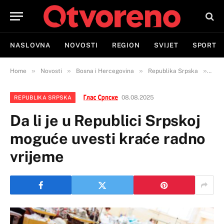
NASLOVNA
NOVOSTI
REGION
SVIJET
SPORT
»
»
»
»
Home
Novosti
Bosna i Hercegovina
Republika Srpska
Da l
08.08.2025
REPUBLIKA SRPSKA
Da li je u Republici Srpskoj
moguće uvesti kraće radno
vrijeme