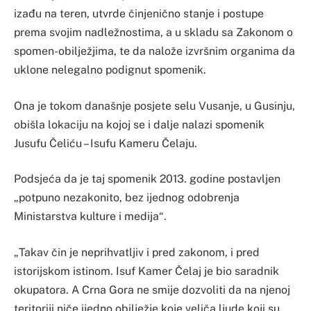
izađu na teren, utvrde činjenično stanje i postupe
prema svojim nadležnostima, a u skladu sa Zakonom o
spomen-obilježjima, te da nalože izvršnim organima da
uklone nelegalno podignut spomenik.
Ona je tokom današnje posjete selu Vusanje, u Gusinju,
obišla lokaciju na kojoj se i dalje nalazi spomenik
Jusufu Čeliću – Isufu Kameru Čelaju.
Podsjeća da je taj spomenik 2013. godine postavljen
„potpuno nezakonito, bez ijednog odobrenja
Ministarstva kulture i medija“.
„Takav čin je neprihvatljiv i pred zakonom, i pred
istorijskom istinom. Isuf Kamer Čelaj je bio saradnik
okupatora. A Crna Gora ne smije dozvoliti da na njenoj
teritoriji niče ijedno obilježje koje veliča ljude koji su