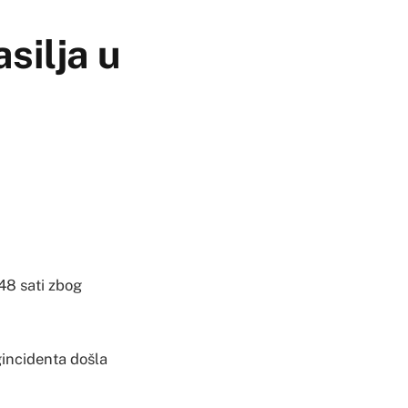
silja u
48 sati zbog
gincidenta došla