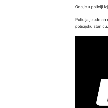
Ona je u policiji i
Policija je odmah
policijsku stanicu.