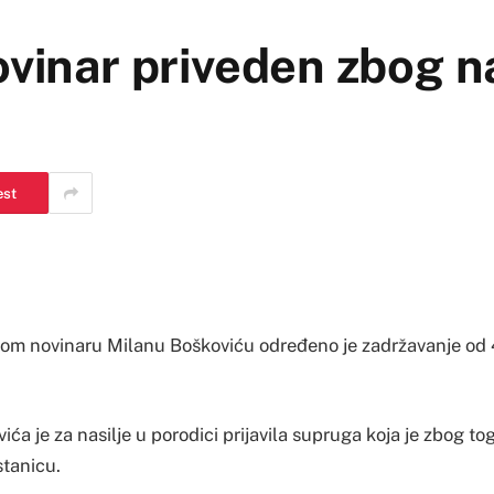
ovinar priveden zbog na
est
om novinaru Milanu Boškoviću određeno je zadržavanje od 
ća je za nasilje u porodici prijavila supruga koja je zbog to
stanicu.