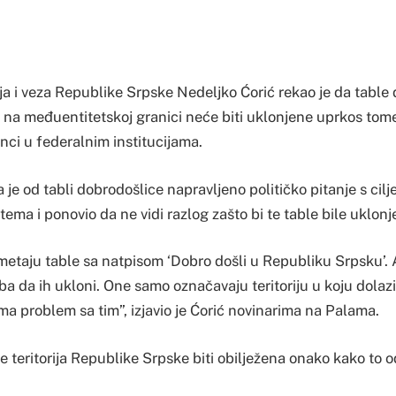
ja i veza Republike Srpske Nedeljko Ćorić rekao je da table
na međuentitetskoj granici neće biti uklonjene uprkos tome
nci u federalnim institucijama.
da je od tabli dobrodošlice napravljeno političko pitanje s cil
 tema i ponovio da ne vidi razlog zašto bi te table bile uklonj
etaju table sa natpisom ‘Dobro došli u Republiku Srpsku’
a da ih ukloni. One samo označavaju teritoriju u koju dolazi
ima problem sa tim”, izjavio je Ćorić novinarima na Palama.
e teritorija Republike Srpske biti obilježena onako kako to o