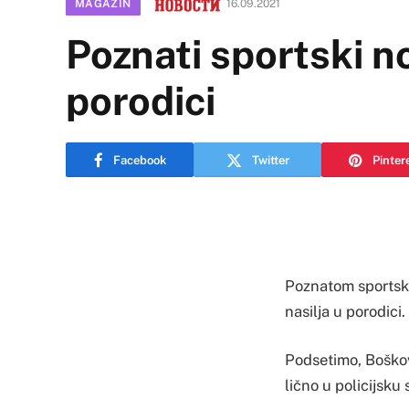
MAGAZIN
16.09.2021
Poznati sportski n
porodici
Facebook
Twitter
Pinter
Poznatom sportsk
nasilja u porodici.
Podsetimo, Boškovi
lično u policijsku 