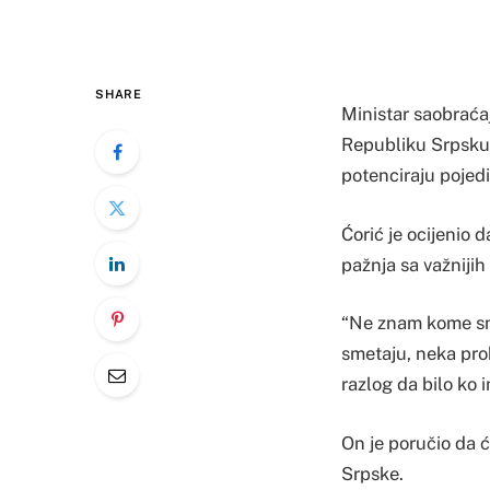
SHARE
Ministar saobraća
Republiku Srpsku 
potenciraju pojedi
Ćorić je ocijenio 
pažnja sa važnijih
“Ne znam kome sm
smetaju, neka prob
razlog da bilo ko 
On je poručio da ć
Srpske.