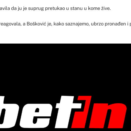
zjavila da ju je suprug pretukao u stanu u kome žive.
 reagovala, a Bošković je, kako saznajemo, ubrzo pronađen i 