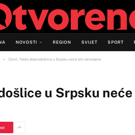
NA
NOVOSTI
REGION
SVIJET
SPORT
»
Ćorić: Table dobrodošlice u Srpsku neće biti uklonjene
došlice u Srpsku neće 
est