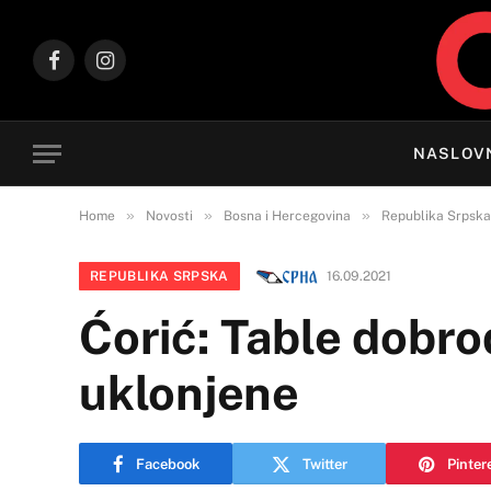
Facebook
Instagram
NASLOV
»
»
»
Home
Novosti
Bosna i Hercegovina
Republika Srpska
REPUBLIKA SRPSKA
16.09.2021
Ćorić: Table dobro
uklonjene
Facebook
Twitter
Pinter