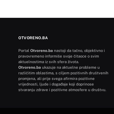
OTVORENO.BA
Portal
Otvoreno.ba
nastoji da tačno, objektivno i
pravovremeno informiše svoje čitaoce o svim
aktuelnostima iz svih sfera života.
Otvoreno.ba
ukazuje na aktuelne probleme u
različitim oblastima, s ciljem pozitivnih društvenih
promjena, ali prije svega afirmira pozitivne
vrijednosti, ljude i događaje koji doprinose
stvaranju zdrave i pozitivne atmosfere u društvu.