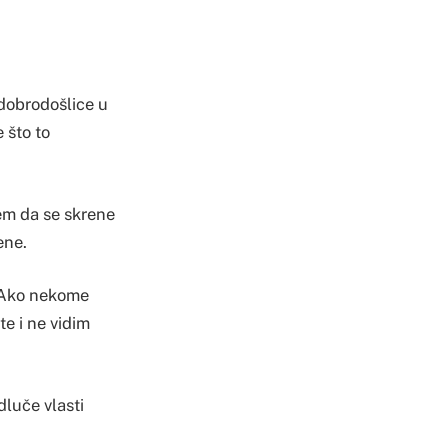
 dobrodošlice u
 što to
jem da se skrene
ene.
. Ako nekome
te i ne vidim
dluče vlasti