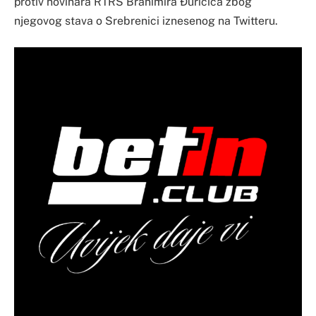
protiv novinara RTRS Branimira Đuričića zbog
njegovog stava o Srebrenici iznesenog na Twitteru.