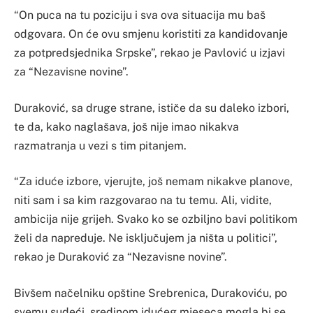
“On puca na tu poziciju i sva ova situacija mu baš
odgovara. On će ovu smjenu koristiti za kandidovanje
za potpredsjednika Srpske”, rekao je Pavlović u izjavi
za “Nezavisne novine”.
Duraković, sa druge strane, ističe da su daleko izbori,
te da, kako naglašava, još nije imao nikakva
razmatranja u vezi s tim pitanjem.
“Za iduće izbore, vjerujte, još nemam nikakve planove,
niti sam i sa kim razgovarao na tu temu. Ali, vidite,
ambicija nije grijeh. Svako ko se ozbiljno bavi politikom
želi da napreduje. Ne isključujem ja ništa u politici”,
rekao je Duraković za “Nezavisne novine”.
Bivšem načelniku opštine Srebrenica, Durakoviću, po
svemu sudeći, sredinom idućeg mjeseca mogla bi se