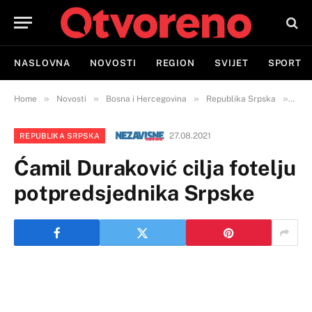
NASLOVNA
NOVOSTI
REGION
SVIJET
SPORT
»
»
»
»
Home
Novosti
Bosna i Hercegovina
Republika Srpska
Ćami
27.08.2021
REPUBLIKA SRPSKA
Ćamil Duraković cilja fotelju
potpredsjednika Srpske