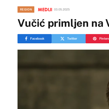
REGION
03.05.2025
Vučić primljen na
Facebook
Twitter
Pinter