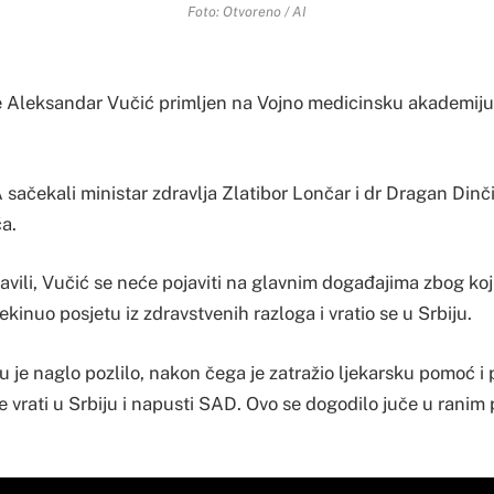
Foto: Otvoreno / AI
e Aleksandar Vučić primljen na Vojno medicinsku akademij
sačekali ministar zdravlja Zlatibor Lončar i dr Dragan Dinč
ća.
avili, Vučić se neće pojaviti na glavnim događajima zbog koj
ekinuo posjetu iz zdravstvenih razloga i vratio se u Srbiju.
je naglo pozlilo, nakon čega je zatražio ljekarsku pomoć i 
e vrati u Srbiju i napusti SAD. Ovo se dogodilo juče u rani