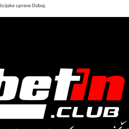
licijske uprave Doboj.