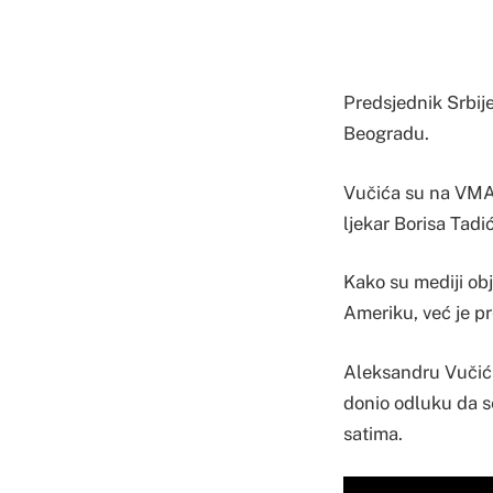
Predsjednik Srbij
Beogradu.
Vučića su na VMA 
ljekar Borisa Tadi
Kako su mediji obj
Ameriku, već je pr
Aleksandru Vučiću 
donio odluku da s
satima.