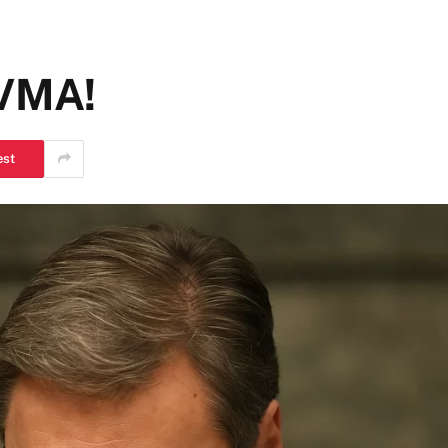
 VMA!
est