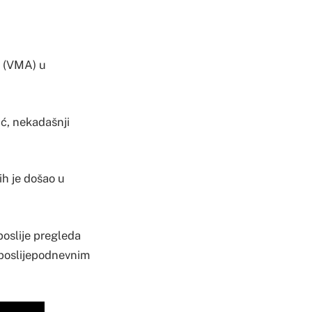
u (VMA) u
ić, nekadašnji
ih je došao u
poslije pregleda
m poslijepodnevnim