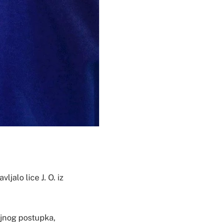
ljalo lice J. O. iz
ajnog postupka,