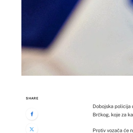
SHARE
Dobojska policija o
Brčkog, koje za k
Protiv vozača će 