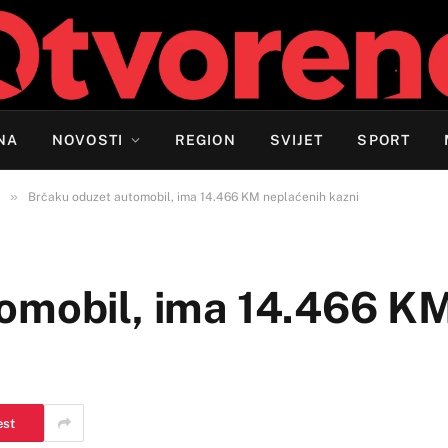
NA
NOVOSTI
REGION
SVIJET
SPORT
»
Brčaku oduzet automobil, ima 14.466 KM neplaćenih kazni
omobil, ima 14.466 K
est