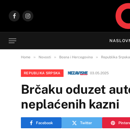
Facebook
Instagram
NASLOV
»
»
»
Home
Novosti
Bosna i Hercegovina
Republika Srpska
REPUBLIKA SRPSKA
03.05.2025
Brčaku oduzet aut
neplaćenih kazni
Facebook
Twitter
Pinter