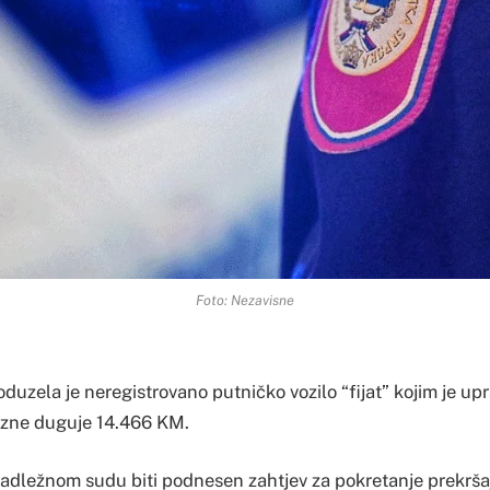
Foto: Nezavisne
duzela je neregistrovano putničko vozilo “fijat” kojim je uprav
azne duguje 14.466 KM.
nadležnom sudu biti podnesen zahtjev za pokretanje prekrš