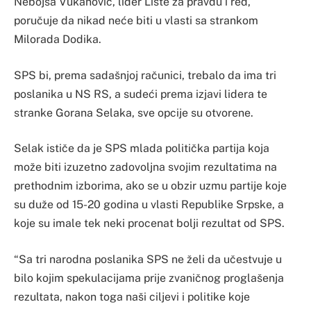
Nebojša Vukanović, lider Liste za pravdu i red,
poručuje da nikad neće biti u vlasti sa strankom
Milorada Dodika.
SPS bi, prema sadašnjoj računici, trebalo da ima tri
poslanika u NS RS, a sudeći prema izjavi lidera te
stranke Gorana Selaka, sve opcije su otvorene.
Selak ističe da je SPS mlada politička partija koja
može biti izuzetno zadovoljna svojim rezultatima na
prethodnim izborima, ako se u obzir uzmu partije koje
su duže od 15-20 godina u vlasti Republike Srpske, a
koje su imale tek neki procenat bolji rezultat od SPS.
“Sa tri narodna poslanika SPS ne želi da učestvuje u
bilo kojim spekulacijama prije zvaničnog proglašenja
rezultata, nakon toga naši ciljevi i politike koje