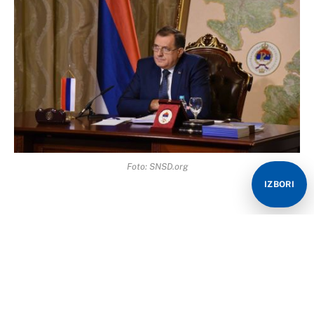
Foto: SNSD.org
IZBORI
Predsjednik SNSD-a i kandidat za predsjednika
Republike Srpske Milorad Dodik izjavio je da Centralna
izborna komisija BiH od imenovanja nema legitimitet, a
sada već ni kredibilitet.