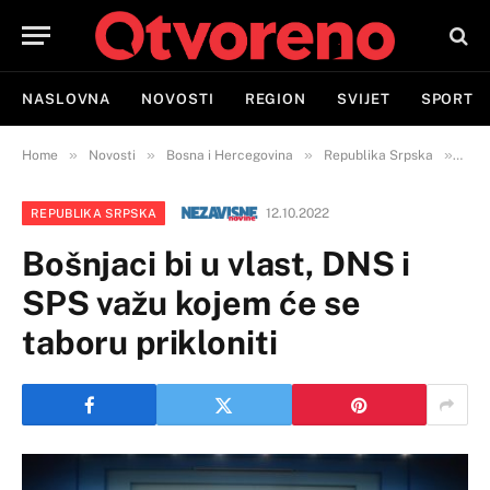
NASLOVNA
NOVOSTI
REGION
SVIJET
SPORT
»
»
»
»
Home
Novosti
Bosna i Hercegovina
Republika Srpska
Bošn
12.10.2022
REPUBLIKA SRPSKA
Bošnjaci bi u vlast, DNS i
SPS važu kojem će se
taboru prikloniti