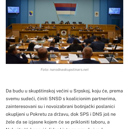
Foto: narodnaskupstinars.net
Da budu u skupštinskoj većini u Srpskoj, koju će, prema
svemu sudeći, činiti SNSD s koalicionim partnerima,
zainteresovani su i novoizabrani bošnjački poslanici
okupljeni u Pokretu za državu, dok SPS i DNS još ne
žele da se izjasne kojem će se prikloniti taboru, a