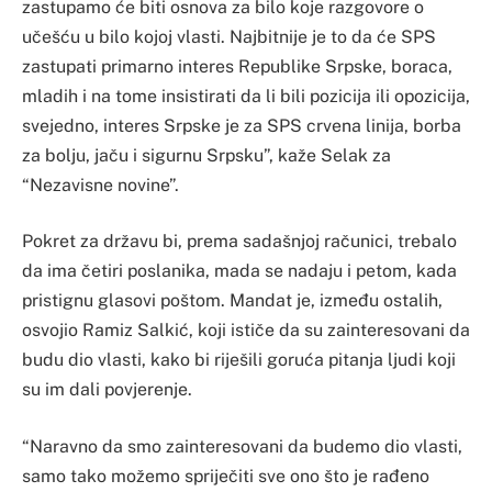
zastupamo će biti osnova za bilo koje razgovore o
učešću u bilo kojoj vlasti. Najbitnije je to da će SPS
zastupati primarno interes Republike Srpske, boraca,
mladih i na tome insistirati da li bili pozicija ili opozicija,
svejedno, interes Srpske je za SPS crvena linija, borba
za bolju, jaču i sigurnu Srpsku”, kaže Selak za
“Nezavisne novine”.
Pokret za državu bi, prema sadašnjoj računici, trebalo
da ima četiri poslanika, mada se nadaju i petom, kada
pristignu glasovi poštom. Mandat je, između ostalih,
osvojio Ramiz Salkić, koji ističe da su zainteresovani da
budu dio vlasti, kako bi riješili goruća pitanja ljudi koji
su im dali povjerenje.
“Naravno da smo zainteresovani da budemo dio vlasti,
samo tako možemo spriječiti sve ono što je rađeno