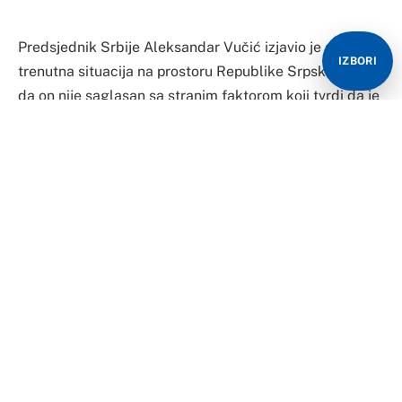
Predsjednik Srbije Aleksandar Vučić izjavio je da je
IZBORI
trenutna situacija na prostoru Republike Srpske teška i
da on nije saglasan sa stranim faktorom koji tvrdi da je
predsjednik Republike Srpske Milorad Dodik jedini
krivac, ali da će Srbija raditi na očuvanju mira i
stabilnosti.
Vučić je istakao da je danas razgovarao sa Dodikom i
da će se u narednim danima vidjeti sa njim, ali da ne
može da donosi odluke u ime Republike Srpske.
„Dodik je bio u pravu po pitanju imovine, a oni su ga
namjerno gurali i tjerali do kraja i doveli ga u ćošak
odakle nije mogao da izađe“, rekao je Vučić za TV Pink
komentarišući odluku predsjednika Republike Srpske