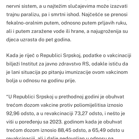
nervni sistem, a u najtežim slučajevima može izazvati
trajnu paralizu, pa i smrtni ishod. Najčešće se prenosi
fekalno-oralnim putem, odnosno putem prljavih ruku,
ali i putem zaražene vode ili hrane, a najugroženija su
djeca uzrasta do pet godina.
Kada je riječ o Republici Srpskoj, podatke o vakcinaciji
bilježi Institut za javno zdravstvo RS, odakle ističu da
je lani situacija po pitanju imunizacije ovom vakcinom
bolja u odnosu na godinu prije.
“U Republici Srpskoj u prethodnoj godini je obuhvat
trećom dozom vakcine protiv poliomijelitisa iznosio
92,96 odsto, a u revakcinaciji 73,27 odsto, i nešto je
viši u poređenju sa 2023. godinom kada je obuhvat
trećom dozom iznosio 88,45 odsto, a 65,49 odsto u
revakcinaciji, ali i dalje nedovoljan u odnosu na