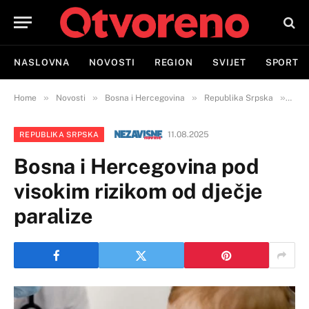
NASLOVNA
NOVOSTI
REGION
SVIJET
SPORT
»
»
»
»
Home
Novosti
Bosna i Hercegovina
Republika Srpska
Bosn
11.08.2025
REPUBLIKA SRPSKA
Bosna i Hercegovina pod
visokim rizikom od dječje
paralize