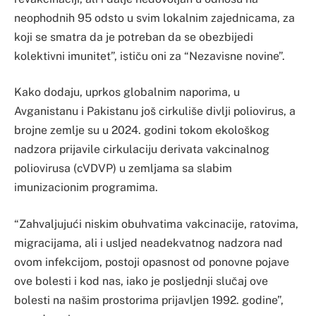
neophodnih 95 odsto u svim lokalnim zajednicama, za
koji se smatra da je potreban da se obezbijedi
kolektivni imunitet”, ističu oni za “Nezavisne novine”.
Kako dodaju, uprkos globalnim naporima, u
Avganistanu i Pakistanu još cirkuliše divlji poliovirus, a
brojne zemlje su u 2024. godini tokom ekološkog
nadzora prijavile cirkulaciju derivata vakcinalnog
poliovirusa (cVDVP) u zemljama sa slabim
imunizacionim programima.
“Zahvaljujući niskim obuhvatima vakcinacije, ratovima,
migracijama, ali i usljed neadekvatnog nadzora nad
ovom infekcijom, postoji opasnost od ponovne pojave
ove bolesti i kod nas, iako je posljednji slučaj ove
bolesti na našim prostorima prijavljen 1992. godine”,