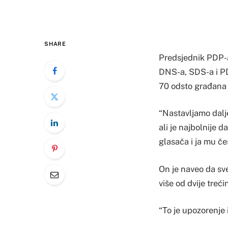
SHARE
Predsjednik PDP-a 
DNS-a, SDS-a i PDP
70 odsto građana o
“Nastavljamo dalj
ali je najbolnije d
glasača i ja mu če
On je naveo da sve
više od dvije treć
“To je upozorenje 