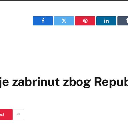
Facebook
Twitter
Pinterest
LinkedIn
je zabrinut zbog Repub
est