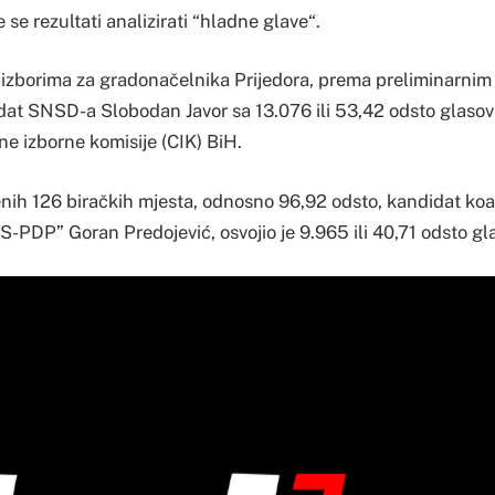
 se rezultati analizirati “hladne glave“.
izborima za gradonačelnika Prijedora, prema preliminarni
idat SNSD-a Slobodan Javor sa 13.076 ili 53,42 odsto glasov
ne izborne komisije (CIK) BiH.
ih 126 biračkih mjesta, odnosno 96,92 odsto, kandidat koal
-PDP” Goran Predojević, osvojio je 9.965 ili 40,71 odsto gl