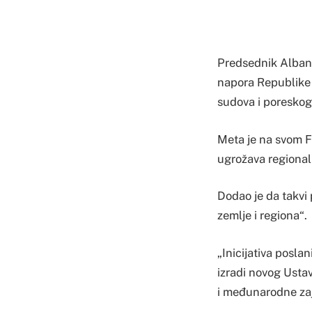
Predsednik Albanij
napora Republike S
sudova i poreskog
Meta je na svom F
ugrožava regionaln
Dodao je da takvi 
zemlje i regiona“.
„Inicijativa posla
izradi novog Usta
i međunarodne zaj