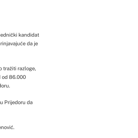
jednički kandidat
rinjavajuće da je
tražiti razloge,
ad od 86.000
doru.
 u Prijedoru da
enović.