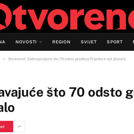
NA
NOVOSTI
REGION
SVIJET
SPORT
»
Borenović: Zabrinjavajuće što 70 odsto građana Prijedora nije glasalo
javajuće što 70 odsto 
alo
est