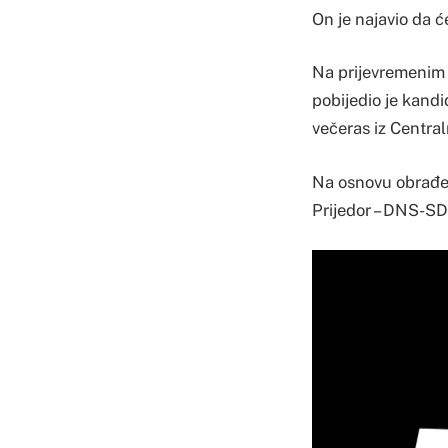
On je najavio da će
Na prijevremenim 
pobijedio je kand
večeras iz Central
Na osnovu obrađen
Prijedor – DNS-SDS