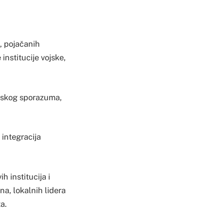
o, pojačanih
institucije vojske,
onskog sporazuma,
 integracija
h institucija i
a, lokalnih lidera
a.