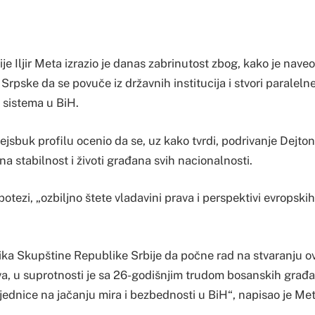
e Iljir Meta izrazio je danas zabrinutost zbog, kako je nave
rpske da se povuče iz državnih institucija i stvori paralelne 
 sistema u BiH.
ejsbuk profilu ocenio da se, uz kako tvrdi, podrivanje Dejt
a stabilnost i životi građana svih nacionalnosti.
potezi, „ozbiljno štete vladavini prava i perspektivi evropskih
nika Skupštine Republike Srbije da počne rad na stvaranju ovi
va, u suprotnosti je sa 26-godišnjim trudom bosanskih građan
ednice na jačanju mira i bezbednosti u BiH“, napisao je Met