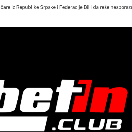
tičare iz Republike Srpske i Federacije BiH da reše nespora