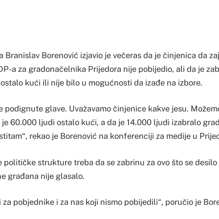
Branislav Borenović izjavio je večeras da je činjenica da za
-a za gradonačelnika Prijedora nije pobijedio, ali da je zab
stalo kući ili nije bilo u mogućnosti da izađe na izbore.
e podignute glave. Uvažavamo činjenice kakve jesu. Možemo 
a je 60.000 ljudi ostalo kući, a da je 14.000 ljudi izabralo gr
stitam“, rekao je Borenović na konferenciji za medije u Prije
 političke strukture treba da se zabrinu za ovo što se desilo
ine građana nije glasalo.
i za pobjednike i za nas koji nismo pobijedili“, poručio je Bor