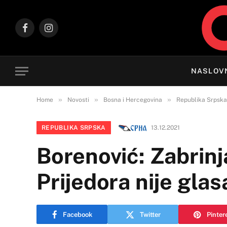
Facebook
Instagram
NASLOV
»
»
»
Home
Novosti
Bosna i Hercegovina
Republika Srpska
REPUBLIKA SRPSKA
13.12.2021
Borenović: Zabrin
Prijedora nije glas
Facebook
Twitter
Pinter