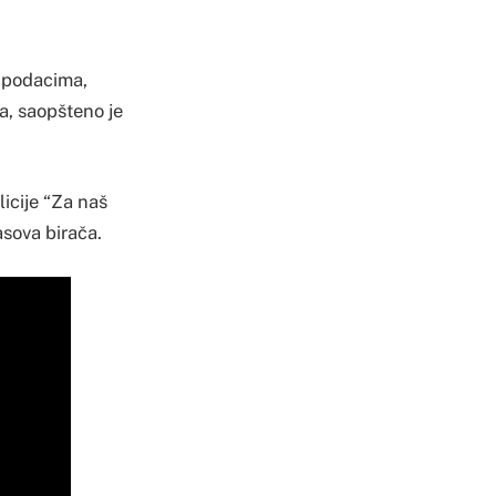
m podacima,
a, saopšteno je
icije “Za naš
asova birača.