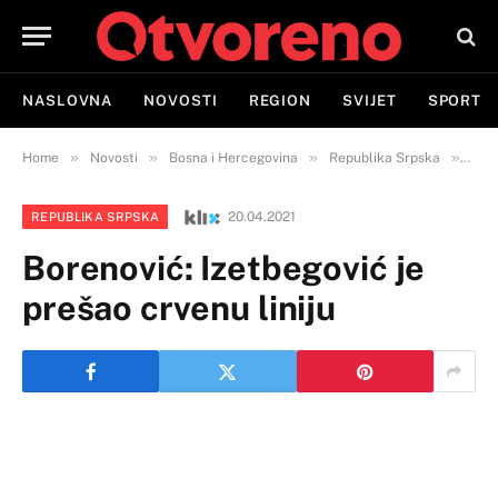
NASLOVNA
NOVOSTI
REGION
SVIJET
SPORT
»
»
»
»
Home
Novosti
Bosna i Hercegovina
Republika Srpska
Bore
20.04.2021
REPUBLIKA SRPSKA
Borenović: Izetbegović je
prešao crvenu liniju