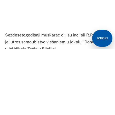
Šezdesetogodišnji muškarac čiji su incijali R.P. izvršio
IZBORI
je jutros samoubistvo vješanjem u lokalu “Doneri” u
ulici Nikole Tesle u Bijeljini.
Kako nezvanično saznajemo, on je samoubistvo izvršio
vješanjem.
Nije poznat uzrok tragedije, niti motiv samoubistva.