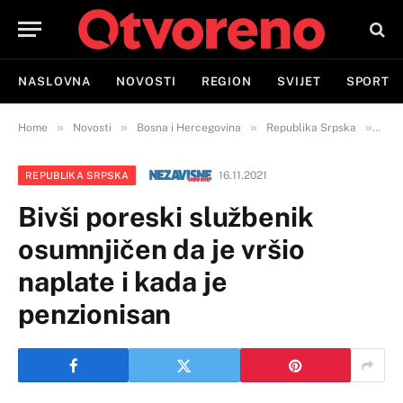
NASLOVNA
NOVOSTI
REGION
SVIJET
SPORT
»
»
»
»
Home
Novosti
Bosna i Hercegovina
Republika Srpska
Bivš
16.11.2021
REPUBLIKA SRPSKA
Bivši poreski službenik
osumnjičen da je vršio
naplate i kada je
penzionisan