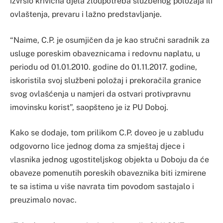
izvršio krivična djela zloupotreba službenog položaja ili
ovlaštenja, prevaru i lažno predstavljanje.
“Naime, C.P. je osumjičen da je kao stručni saradnik za
usluge poreskim obaveznicama i redovnu naplatu, u
periodu od 01.01.2010. godine do 01.11.2017. godine,
iskoristila svoj službeni položaj i prekoračila granice
svog ovlašćenja u namjeri da ostvari protivpravnu
imovinsku korist”, saopšteno je iz PU Doboj.
Kako se dodaje, tom prilikom C.P. doveo je u zabludu
odgovorno lice jednog doma za smještaj djece i
vlasnika jednog ugostiteljskog objekta u Doboju da će
obaveze pomenutih poreskih obaveznika biti izmirene
te sa istima u više navrata tim povodom sastajalo i
preuzimalo novac.