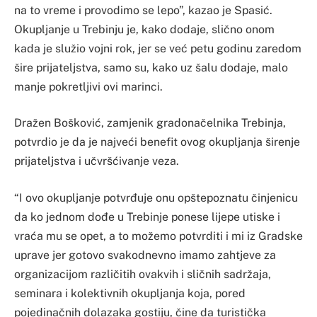
na to vreme i provodimo se lepo”, kazao je Spasić.
Okupljanje u Trebinju je, kako dodaje, slično onom
kada je služio vojni rok, jer se već petu godinu zaredom
šire prijateljstva, samo su, kako uz šalu dodaje, malo
manje pokretljivi ovi marinci.
Dražen Bošković, zamjenik gradonačelnika Trebinja,
potvrdio je da je najveći benefit ovog okupljanja širenje
prijateljstva i učvršćivanje veza.
“I ovo okupljanje potvrđuje onu opštepoznatu činjenicu
da ko jednom dođe u Trebinje ponese lijepe utiske i
vraća mu se opet, a to možemo potvrditi i mi iz Gradske
uprave jer gotovo svakodnevno imamo zahtjeve za
organizacijom različitih ovakvih i sličnih sadržaja,
seminara i kolektivnih okupljanja koja, pored
pojedinačnih dolazaka gostiju, čine da turistička