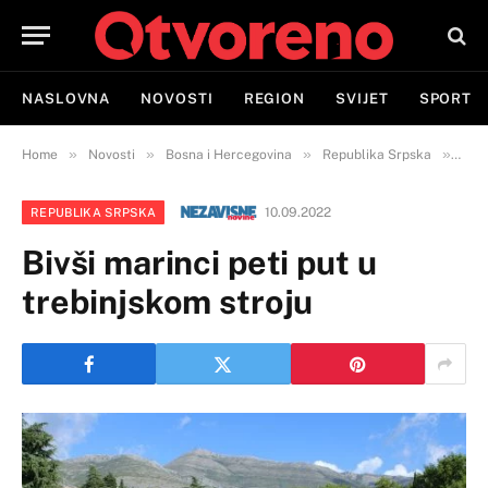
NASLOVNA
NOVOSTI
REGION
SVIJET
SPORT
»
»
»
»
Home
Novosti
Bosna i Hercegovina
Republika Srpska
Bivš
10.09.2022
REPUBLIKA SRPSKA
Bivši marinci peti put u
trebinjskom stroju