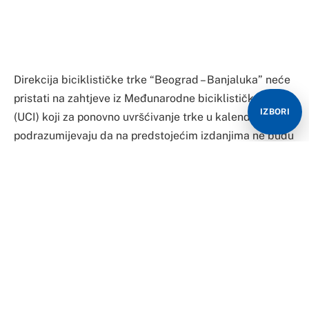
Direkcija biciklističke trke “Beograd – Banjaluka” neće
pristati na zahtjeve iz Međunarodne biciklističke unije
IZBORI
(UCI) koji za ponovno uvršćivanje trke u kalendar
podrazumijevaju da na predstojećim izdanjima ne budu
isticani simboli Republike Srpske – grb, zastava i
himna.
Pritisak na organizatore, prema ocjenama tih istih UCI
komesara, jedne od najboljih trka u svijetu, traje već
duži period, a razlozi su daleko od sportskih.
– Gotovo svakodnevno stižu nam i-mejlovi iz sjedišta
“svjetske kuće biciklizma” i svaki je, slobodno mogu da