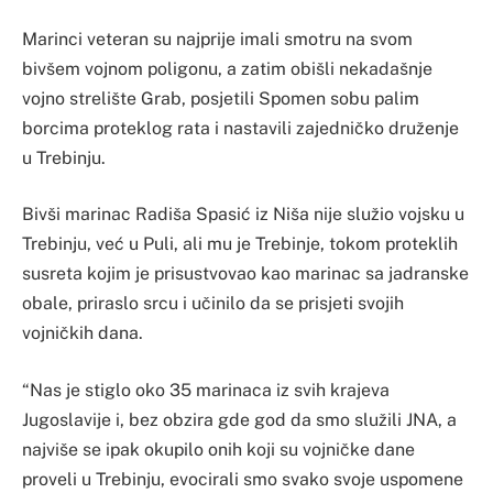
Marinci veteran su najprije imali smotru na svom
bivšem vojnom poligonu, a zatim obišli nekadašnje
vojno strelište Grab, posjetili Spomen sobu palim
borcima proteklog rata i nastavili zajedničko druženje
u Trebinju.
Bivši marinac Radiša Spasić iz Niša nije služio vojsku u
Trebinju, već u Puli, ali mu je Trebinje, tokom proteklih
susreta kojim je prisustvovao kao marinac sa jadranske
obale, priraslo srcu i učinilo da se prisjeti svojih
vojničkih dana.
“Nas je stiglo oko 35 marinaca iz svih krajeva
Jugoslavije i, bez obzira gde god da smo služili JNA, a
najviše se ipak okupilo onih koji su vojničke dane
proveli u Trebinju, evocirali smo svako svoje uspomene