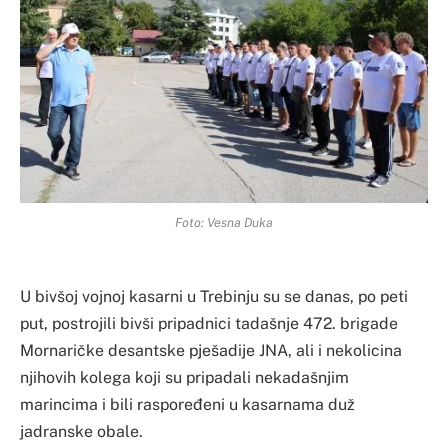
Foto: Vesna Duka
U bivšoj vojnoj kasarni u Trebinju su se danas, po peti
put, postrojili bivši pripadnici tadašnje 472. brigade
Mornaričke desantske pješadije JNA, ali i nekolicina
njihovih kolega koji su pripadali nekadašnjim
marincima i bili raspoređeni u kasarnama duž
jadranske obale.