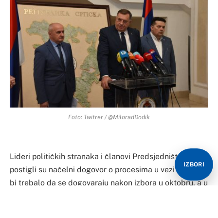
Foto: Twitrer / @MiloradDodik
Lideri političkih stranaka i članovi Predsjedništva BiH
IZBORI
postigli su načelni dogovor o procesima u vezi s kojima
bi trebalo da se dogovaraju nakon izbora u oktobru, a u
cilju dobijanja kandidatskog statusa za BiH, rekao je
Milorad Dodik, srpski član Predsjedništva BiH.