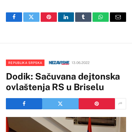
Facebook
Twitter
Pinterest
LinkedIn
Tumblr
WhatsApp
Email
13.06.2022
REPUBLIKA SRPSKA
Dodik: Sačuvana dejtonska
ovlaštenja RS u Briselu