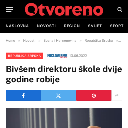
NASLOVNA
NOVOSTI
REGION
SVIJET
SPORT
»
»
»
»
Home
Novosti
Bosna i Hercegovina
Republika Srpska
Bivš
13.06.2022
REPUBLIKA SRPSKA
Bivšem direktoru škole dvije
godine robije