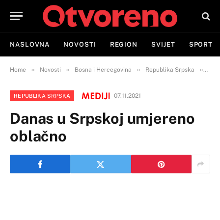
NASLOVNA
NOVOSTI
REGION
SVIJET
SPORT
»
»
»
»
Home
Novosti
Bosna i Hercegovina
Republika Srpska
Dan
07.11.2021
REPUBLIKA SRPSKA
Danas u Srpskoj umjereno
oblačno