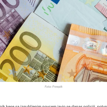
Foto: Freepik
nik kese sa izgubljenim novcem javio se danas policiji, potvrd