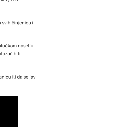
 svih činjenica i
jalučkom naselju
lazač biti
icu ili da se javi