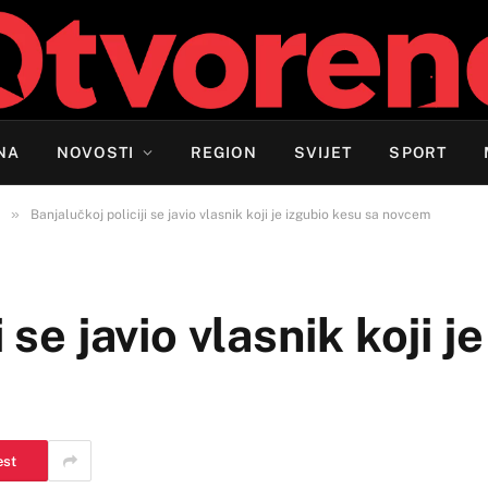
NA
NOVOSTI
REGION
SVIJET
SPORT
»
Banjalučkoj policiji se javio vlasnik koji je izgubio kesu sa novcem
 se javio vlasnik koji j
est