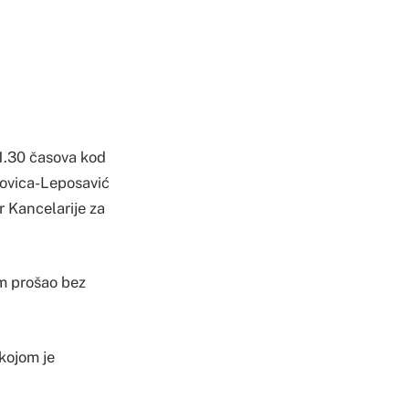
11.30 časova kod
ovica-Leposavić
r Kancelarije za
om prošao bez
 kojom je