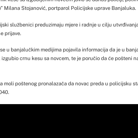
” Milana Stojanović, portparol Policijske uprave Banjaluka.
jski službenici preduzimaju mjere i radnje u cilju utvrđivanja
e prijave.
se u banjalučkim medijima pojavila informacija da je u ban
 izgubio crnu kesu sa novcem, te je poručio da će pošteni na
 moli poštenog pronalazača da novac preda u policijsku stan
040.