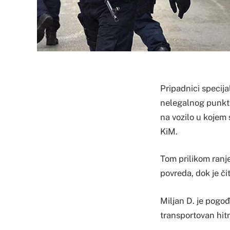
Pripadnici specija
nelegalnog punkt
na vozilo u kojem 
KiM.
Tom prilikom ranj
povreda, dok je či
Miljan D. je pogođ
transportovan hitn