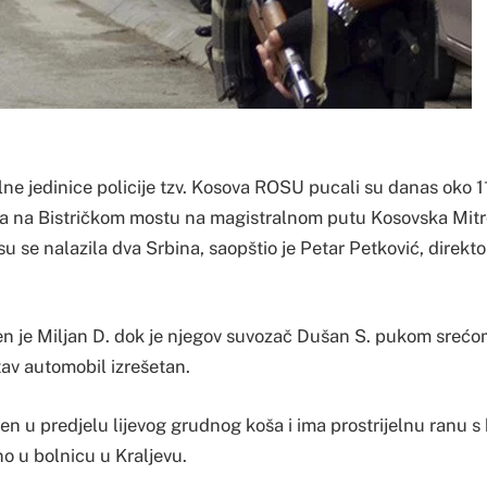
lne jedinice policije tzv. Kosova ROSU pucali su danas oko 
a na Bistričkom mostu na magistralnom putu Kosovska Mitr
su se nalazila dva Srbina, saopštio je Petar Petković, direkto
en je Miljan D. dok je njegov suvozač Dušan S. pukom sreć
tav automobil izrešetan.
en u predjelu lijevog grudnog koša i ima prostrijelnu ranu s
o u bolnicu u Kraljevu.