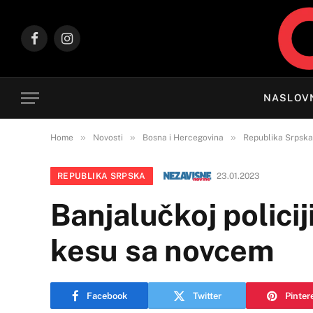
Facebook
Instagram
NASLOV
»
»
»
Home
Novosti
Bosna i Hercegovina
Republika Srpska
REPUBLIKA SRPSKA
23.01.2023
Banjalučkoj policiji
kesu sa novcem
Facebook
Twitter
Pinter