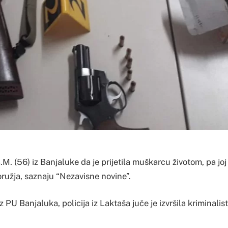
.M. (56) iz Banjaluke da je prijetila muškarcu životom, pa joj 
oružja, saznaju “Nezavisne novine”.
iz PU Banjaluka, policija iz Laktaša juče je izvršila kriminal