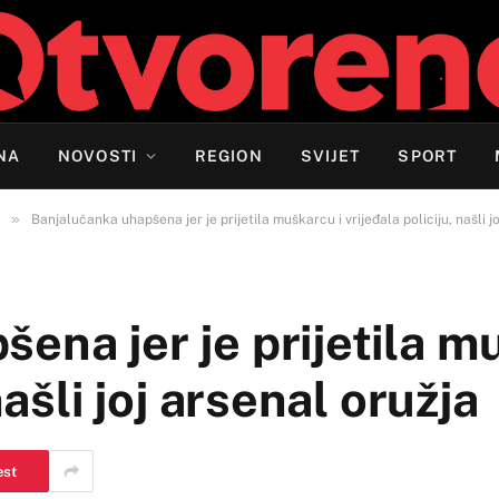
NA
NOVOSTI
REGION
SVIJET
SPORT
»
Banjalučanka uhapšena jer je prijetila muškarcu i vrijeđala policiju, našli j
ena jer je prijetila m
našli joj arsenal oružja
est