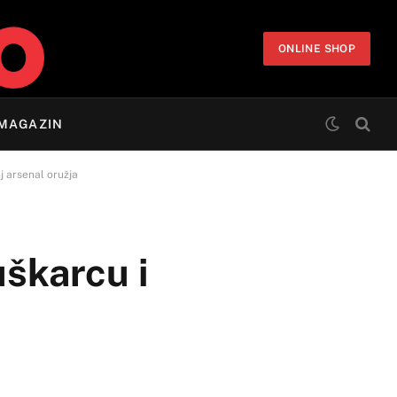
ONLINE SHOP
MAGAZIN
oj arsenal oružja
uškarcu i