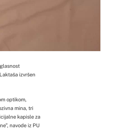
glasnost
Laktaša izvršen
ćom optikom,
zivna mina, tri
cijalne kapisle za
ene”, navode iz PU