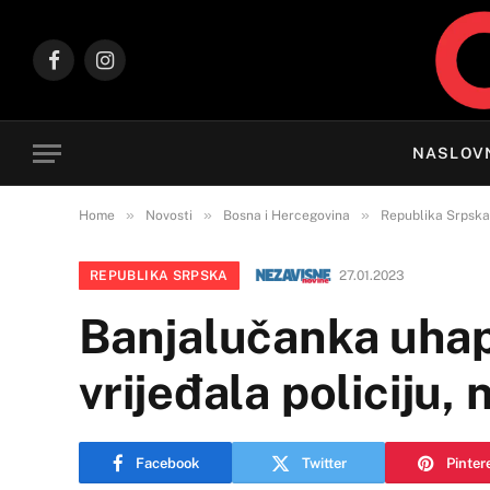
Facebook
Instagram
NASLOV
»
»
»
Home
Novosti
Bosna i Hercegovina
Republika Srpska
REPUBLIKA SRPSKA
27.01.2023
Banjalučanka uhapš
vrijeđala policiju, 
Facebook
Twitter
Pinter