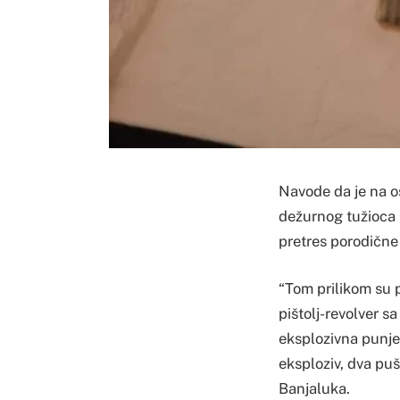
Navode da je na 
dežurnog tužioca 
pretres porodične 
“Tom prilikom su 
pištolj-revolver 
eksplozivna punjen
eksploziv, dva puš
Banjaluka.