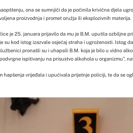
aopštenju, ona se sumnjiči da je počinila krivična djela ugr
voljena proizvodnja i promet oružja ili eksplozivnih materija.
ce je 25. januara prijavilo da mu je B.M. uputila ozbiljne pri
oje su kod istog izazvale osjećaj straha i ugroženosti. Istog 
 službenici pronašli su i uhapsili B.M. koja je bilo u vidno al
e podvrgne ispitivanju na prisustvo alkohola u organizmu”, nav
hapšenja vrijeđala i upućivala prijetnje policiji, te da se og