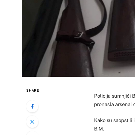
SHARE
Policija sumnjiči B
pronašla arsenal 
Kako su saopštili 
B.M.