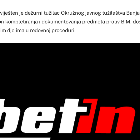
ješten je dežurni tužilac Okružnog javnog tužilaštva Banjal
on kompletiranja i dokumentovanja predmeta protiv B.M. dost
nim djelima u redovnoj proceduri.