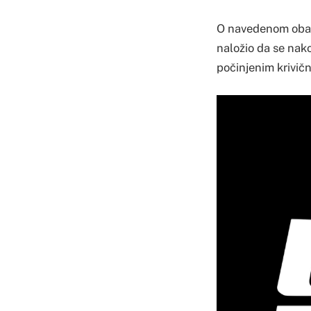
O navedenom obavi
naložio da se nak
počinjenim krivič