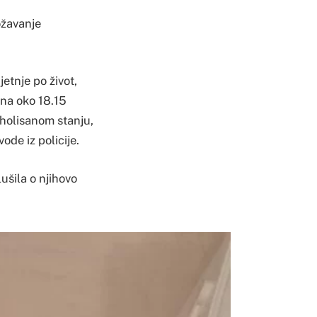
ožavanje
jetnje po život,
dana oko 18.15
koholisanom stanju,
ode iz policije.
lušila o njihovo