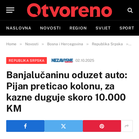
NASLOVNA
NOVOSTI
REGION
SVIJET
SPORT
»
»
»
»
Home
Novosti
Bosna i Hercegovina
Republika Srpska
Banj
02.10.2025
REPUBLIKA SRPSKA
Banjalučaninu oduzet auto:
Pijan preticao kolonu, za
kazne duguje skoro 10.000
KM