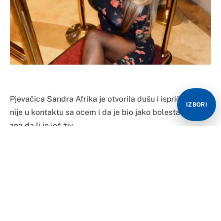
Pjevačica Sandra Afrika je otvorila dušu i ispričala da
IZBORI
nije u kontaktu sa ocem i da je bio jako bolestan da ne
zna da li je još živ.
Sandra Afrika je jednom pričala o odnosu sa svojim
ocem i tada je otkrila da ju je šišao na ćelavo. Sada prvi
put za Skandal otkriva sve o njenom životu i razvodu
roditelja i traumama koje nosi iz tog perioda.