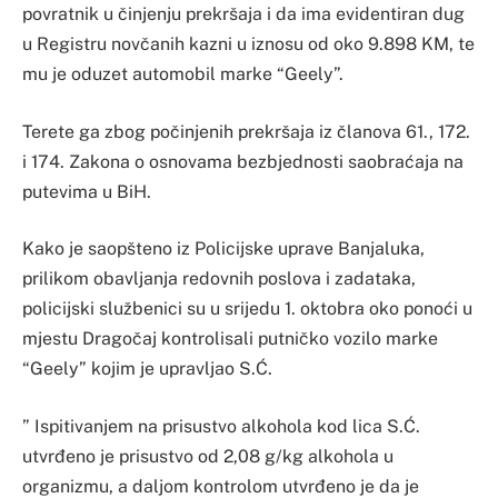
povratnik u činjenju prekršaja i da ima evidentiran dug
u Registru novčanih kazni u iznosu od oko 9.898 KM, te
mu je oduzet automobil marke “Geely”.
Terete ga zbog počinjenih prekršaja iz članova 61., 172.
i 174. Zakona o osnovama bezbjednosti saobraćaja na
putevima u BiH.
Kako je saopšteno iz Policijske uprave Banjaluka,
prilikom obavljanja redovnih poslova i zadataka,
policijski službenici su u srijedu 1. oktobra oko ponoći u
mjestu Dragočaj kontrolisali putničko vozilo marke
“Geely” kojim je upravljao S.Ć.
” Ispitivanjem na prisustvo alkohola kod lica S.Ć.
utvrđeno je prisustvo od 2,08 g/kg alkohola u
organizmu, a daljom kontrolom utvrđeno je da je