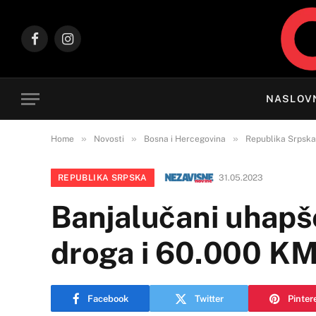
Facebook
Instagram
NASLOV
»
»
»
Home
Novosti
Bosna i Hercegovina
Republika Srpska
REPUBLIKA SRPSKA
31.05.2023
Banjalučani uhapše
droga i 60.000 K
Facebook
Twitter
Pinter