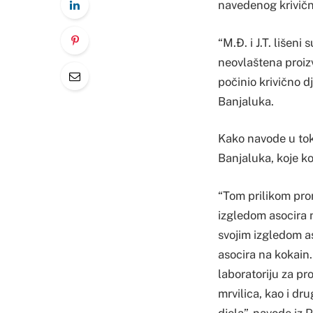
navedenog krivičn
“M.Đ. i J.T. lišen
neovlaštena proiz
počinio krivično d
Banjaluka.
Kako navode u toku
Banjaluka, koje ko
“Tom prilikom pro
izgledom asocira
svojim izgledom a
asocira na kokain
laboratoriju za pr
mrvilica, kao i dr
djela”, navode iz 