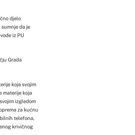
ično djelo
a sumnje da je
avode iz PU
učju Grada
rije koja svojim
 materije koja
 svojim izgledom
 oprema za kućnu
bilnih telefona,
denog krivičnog