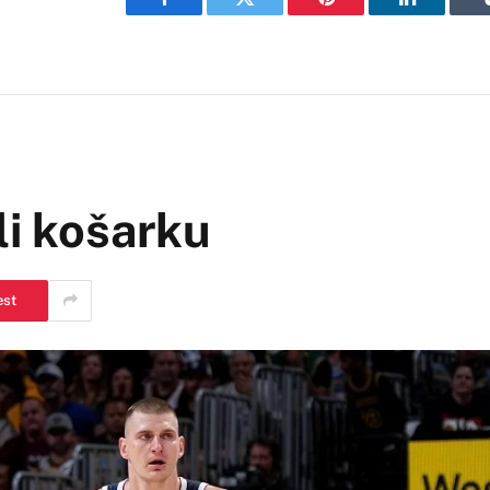
Facebook
Twitter
Pinterest
LinkedIn
li košarku
est