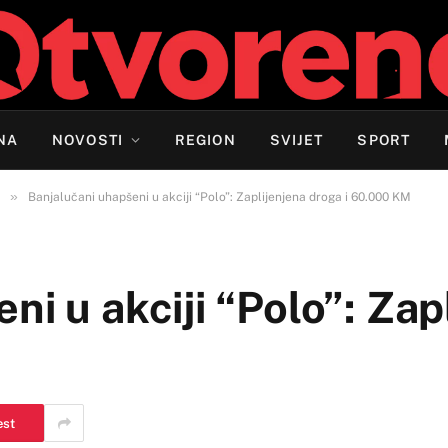
NA
NOVOSTI
REGION
SVIJET
SPORT
»
Banjalučani uhapšeni u akciji “Polo”: Zaplijenjena droga i 60.000 KM
ni u akciji “Polo”: Zap
M
est