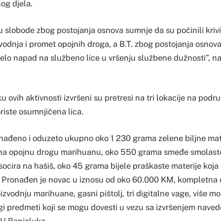
og djela.
i su slobode zbog postojanja osnova sumnje da su počinili kriv
vodnja i promet opojnih droga, a B.T. zbog postojanja osnov
jelo napad na službeno lice u vršenju službene dužnosti”, n
 ovih aktivnosti izvršeni su pretresi na tri lokacije na podr
riste osumnjičena lica.
nađeno i oduzeto ukupno oko 1 230 grama zelene biljne mate
 na opojnu drogu marihuanu, oko 550 grama smeđe smolaste
socira na hašiš, oko 45 grama bijele praškaste materije koja
. Pronađen je novac u iznosu od oko 60.000 KM, kompletna
oizvodnju marihuane, gasni pištolj, tri digitalne vage, više mo
ugi predmeti koji se mogu dovesti u vezu sa izvršenjem nave
PU Banjaluka.