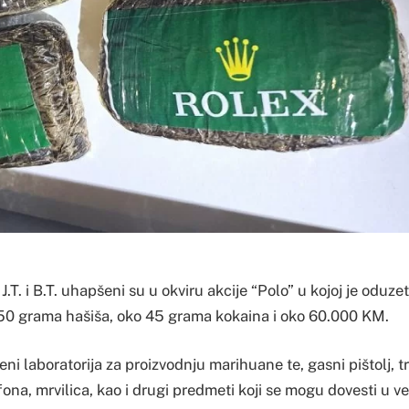
J.T. i B.T. uhapšeni su u okviru akcije “Polo” u kojoj je oduze
50 grama hašiša, oko 45 grama kokaina i oko 60.000 KM.
i laboratorija za proizvodnju marihuane te, gasni pištolj, tr
fona, mrvilica, kao i drugi predmeti koji se mogu dovesti u v