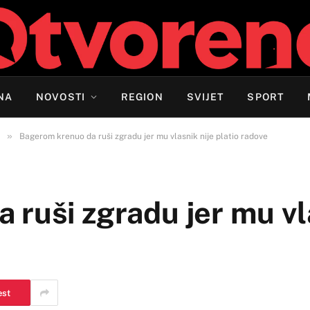
NA
NOVOSTI
REGION
SVIJET
SPORT
»
Bagerom krenuo da ruši zgradu jer mu vlasnik nije platio radove
ruši zgradu jer mu vl
est