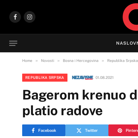
Facebook
Instagram
NASLOV
»
»
»
Home
Novosti
Bosna i Hercegovina
Republika Srpska
REPUBLIKA SRPSKA
01.08.2021
Bagerom krenuo da 
platio radove
Facebook
Twitter
Pinter