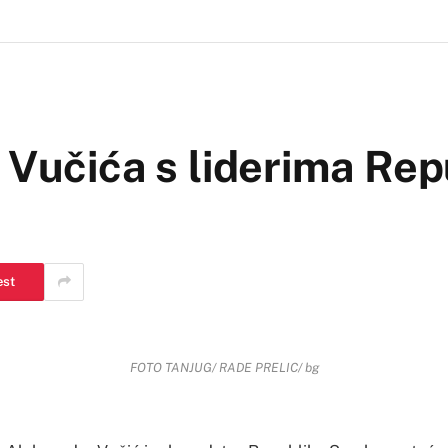
 Vučića s liderima Rep
est
FOTO TANJUG/ RADE PRELIC/ bg