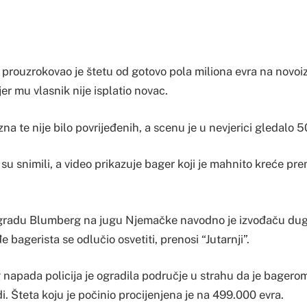
r prouzrokovao je štetu od gotovo pola miliona evra na novoi
, jer mu vlasnik nije isplatio novac.
zna te nije bilo povrijeđenih, a scenu je u nevjerici gledalo 
su snimili, a video prikazuje bager koji je mahnito kreće prem
 gradu Blumberg na jugu Njemačke navodno je izvođaču dug
 bagerista se odlučio osvetiti, prenosi “Jutarnji”.
g napada policija je ogradila područje u strahu da je bagerom
i. Šteta koju je počinio procijenjena je na 499.000 evra.