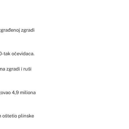
zgrađenoj zgradi
50-tak očevidaca.
a zgradi i ruši
ovao 4,9 miliona
 oštetio plinske