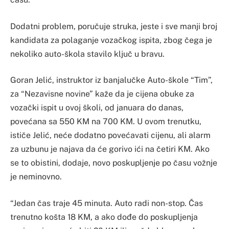
Dodatni problem, poručuje struka, jeste i sve manji broj
kandidata za polaganje vozačkog ispita, zbog čega je
nekoliko auto-škola stavilo ključ u bravu.
Goran Jelić, instruktor iz banjalučke Auto-škole “Tim”,
za “Nezavisne novine” kaže da je cijena obuke za
vozački ispit u ovoj školi, od januara do danas,
povećana sa 550 KM na 700 KM. U ovom trenutku,
ističe Jelić, neće dodatno povećavati cijenu, ali alarm
za uzbunu je najava da će gorivo ići na četiri KM. Ako
se to obistini, dodaje, novo poskupljenje po času vožnje
je neminovno.
“Jedan čas traje 45 minuta. Auto radi non-stop. Čas
trenutno košta 18 KM, a ako dođe do poskupljenja