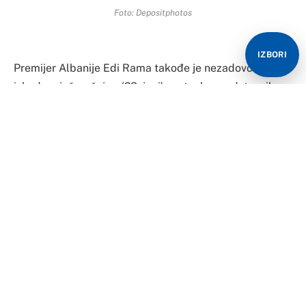
Foto: Depositphotos
IZBORI
Premijer Albanije Edi Rama takođe je nezadovoljan
ishodom jučerašnjeg (23. juni) sastanka predstavnika
država Zapadnog Balkana i Evropske unije u Briselu.
Na sastanku nije dogovoreno da Bugarska povuče veto
na početak pregovora Albanije i Sjeverne Makedonije
za članstvo u EU. Albanski premijer osudio je Uniju
zbog toga što veto nije povučen.
“Momci, vi ste nered, vi ste veliki nered i vi ste sramota.
Mislim da je sramota što država članica NATO-a
zarobljenim drži dvije države članice NATO-a, dok je u
evropskom dvorištu veliki rat. Naravno da nije dobro da
preostalih 26 zemalja mirno sjedi usljed zastrašujuće