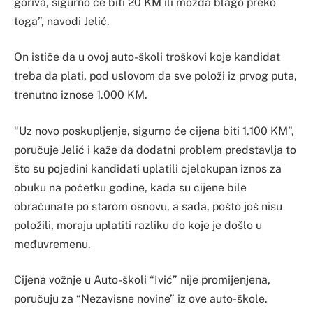
goriva, sigurno će biti 20 KM ili možda blago preko
toga”, navodi Jelić.
On ističe da u ovoj auto-školi troškovi koje kandidat
treba da plati, pod uslovom da sve položi iz prvog puta,
trenutno iznose 1.000 KM.
“Uz novo poskupljenje, sigurno će cijena biti 1.100 KM”,
poručuje Jelić i kaže da dodatni problem predstavlja to
što su pojedini kandidati uplatili cjelokupan iznos za
obuku na početku godine, kada su cijene bile
obračunate po starom osnovu, a sada, pošto još nisu
položili, moraju uplatiti razliku do koje je došlo u
međuvremenu.
Cijena vožnje u Auto-školi “Ivić” nije promijenjena,
poručuju za “Nezavisne novine” iz ove auto-škole.