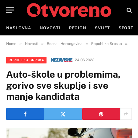
NASLOVNA
NOVOSTI
REGION
SVIJET
SPORT
»
»
»
»
Home
Novosti
Bosna i Hercegovina
Republika Srpska
Auto
24.06.2022
REPUBLIKA SRPSKA
Auto-škole u problemima,
gorivo sve skuplje i sve
manje kandidata