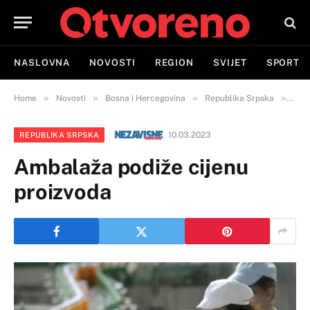
NASLOVNA
NOVOSTI
REGION
SVIJET
SPORT
»
»
»
»
Home
Novosti
Bosna i Hercegovina
Republika Srpska
Amba
10.03.2023
REPUBLIKA SRPSKA
Ambalaža podiže cijenu
proizvoda