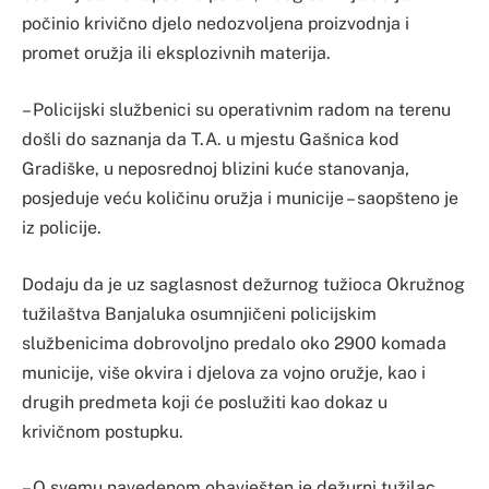
počinio krivično djelo nedozvoljena proizvodnja i
promet oružja ili eksplozivnih materija.
– Policijski službenici su operativnim radom na terenu
došli do saznanja da T.A. u mjestu Gašnica kod
Gradiške, u neposrednoj blizini kuće stanovanja,
posjeduje veću količinu oružja i municije – saopšteno je
iz policije.
Dodaju da je uz saglasnost dežurnog tužioca Okružnog
tužilaštva Banjaluka osumnjičeni policijskim
službenicima dobrovoljno predalo oko 2900 komada
municije, više okvira i djelova za vojno oružje, kao i
drugih predmeta koji će poslužiti kao dokaz u
krivičnom postupku.
– O svemu navedenom obavješten je dežurni tužilac