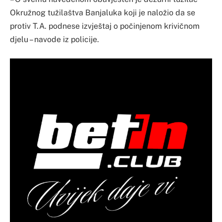
Okružnog tužilaštva Banjaluka koji je naložio da se
protiv T.A. podnese izvještaj o počinjenom krivičnom
djelu – navode iz policije.