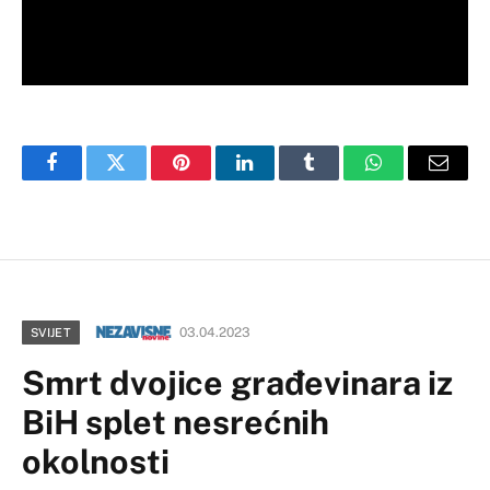
Facebook
Twitter
Pinterest
LinkedIn
Tumblr
WhatsApp
Email
03.04.2023
SVIJET
Smrt dvojice građevinara iz
BiH splet nesrećnih
okolnosti