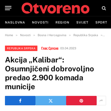
NASLOVNA
NOVOSTI
REGION
SVIJET
SPORT
»
»
»
»
Home
Novosti
Bosna i Hercegovina
Republika Srpska
Akci
03.04.2023
REPUBLIKA SRPSKA
Akcija „Kalibar“:
Osumnjičeni dobrovoljno
predao 2.900 komada
municije