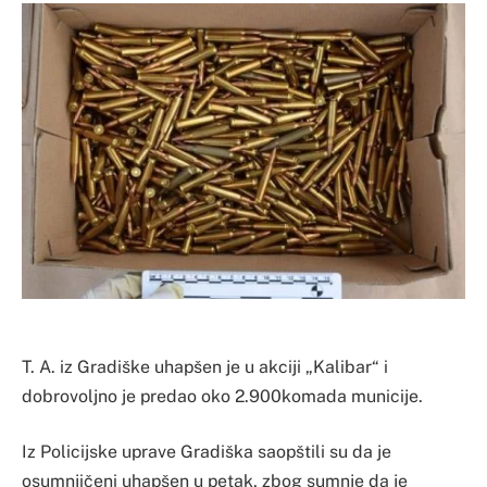
T. A. iz Gradiške uhapšen je u akciji „Kalibar“ i
dobrovoljno je predao oko 2.900komada municije.
Iz Policijske uprave Gradiška saopštili su da je
osumnjičeni uhapšen u petak, zbog sumnje da je