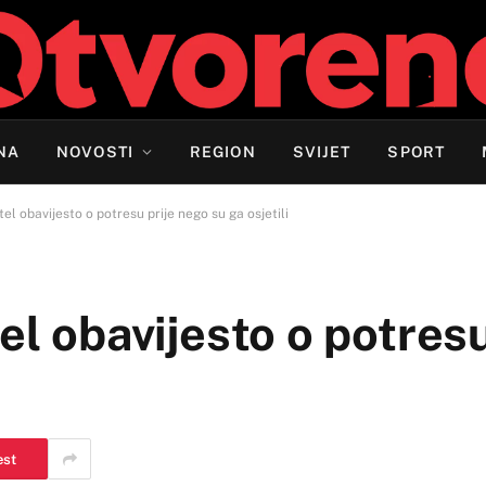
NA
NOVOSTI
REGION
SVIJET
SPORT
tel obavijesto o potresu prije nego su ga osjetili
el obavijesto o potres
est