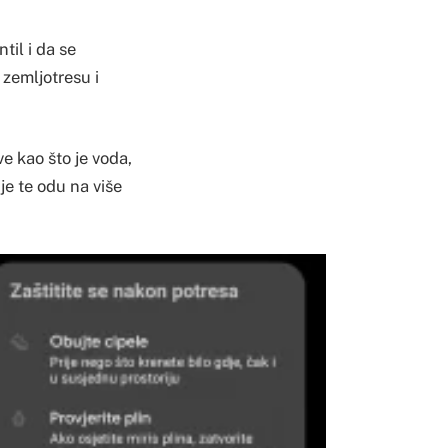
til i da se
 zemljotresu i
e kao što je voda,
je te odu na više