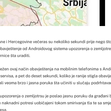
ne i Hercegovine večeras su nekoliko sekundi prije nego što 
 obavještenje od Androidovog sistema upozorenja o zemljotr
rnice šta uraditi.
lježen ovaj način obavještenja na mobilnim telefonima s And
rvisa, a pet do deset sekundi, koliko je ranije stigla obavi
ali veoma brzo i jasna poruka šta učiniti u slučaju podrhtavan
upozorenja o zemljotrsu je poslao jasnu poruku da građani
u naknadni potresi uobičajeni tokom smirivanja tla te sa sm
esa.