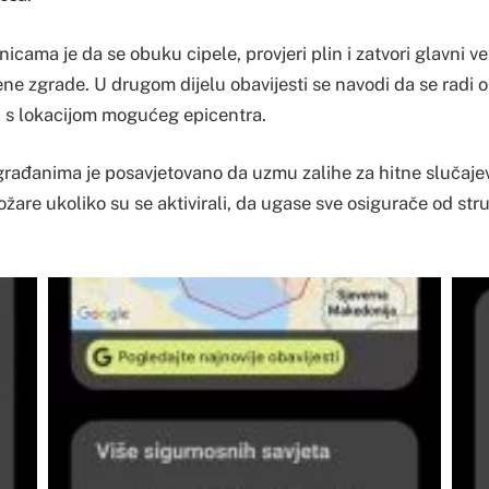
cama je da se obuku cipele, provjeri plin i zatvori glavni ven
ne zgrade. U drugom dijelu obavijesti se navodi da se radi o
ni s lokacijom mogućeg epicentra.
građanima je posavjetovano da uzmu zalihe za hitne slučajev
are ukoliko su se aktivirali, da ugase sve osigurače od stru