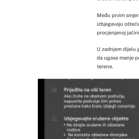
Među prvim smjerni
izbjegavaju ošteće
procjenjenoj jači
U zadnjem dijelu 
da ugase manje pož
terene.