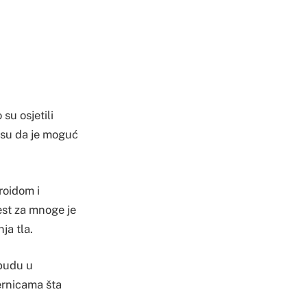
su osjetili
esu da je moguć
roidom i
jest za mnoge je
ja tla.
 budu u
jernicama šta