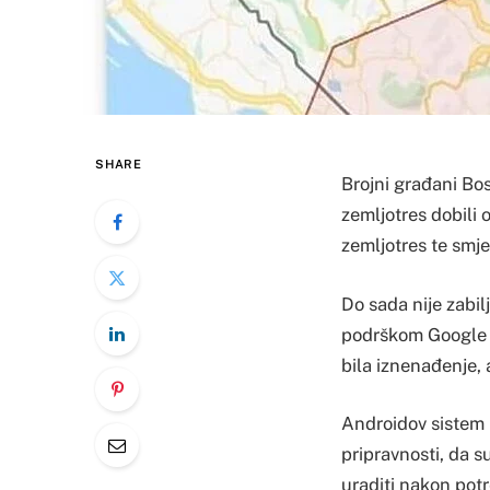
SHARE
Brojni građani Bos
zemljotres dobili
zemljotres te smje
Do sada nije zabi
podrškom Google se
bila iznenađenje, 
Androidov sistem 
pripravnosti, da s
uraditi nakon potr