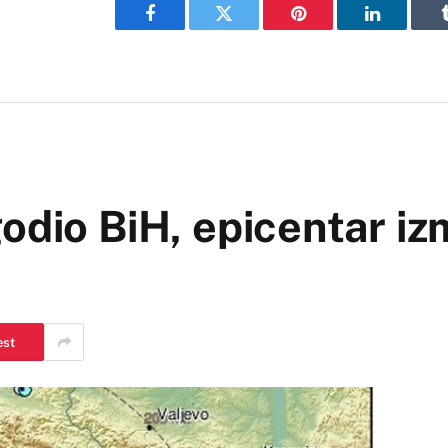
Facebook
Twitter
Pinterest
LinkedIn
godio BiH, epicentar i
est