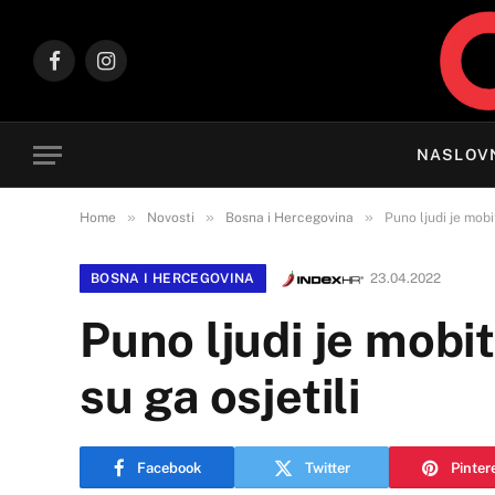
Facebook
Instagram
NASLOV
»
»
»
Home
Novosti
Bosna i Hercegovina
Puno ljudi je mobi
BOSNA I HERCEGOVINA
23.04.2022
Puno ljudi je mobit
su ga osjetili
Facebook
Twitter
Pinter