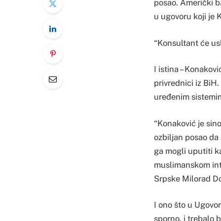
posao. Američki b
u ugovoru koji je
“Konsultant će us
I istina – Konakovi
privrednici iz BiH
uređenim sistemima
“Konaković je sin
ozbiljan posao da 
ga mogli uputiti k
muslimanskom inte
Srpske Milorad Do
I ono što u Ugovor
sporno, i trebalo 