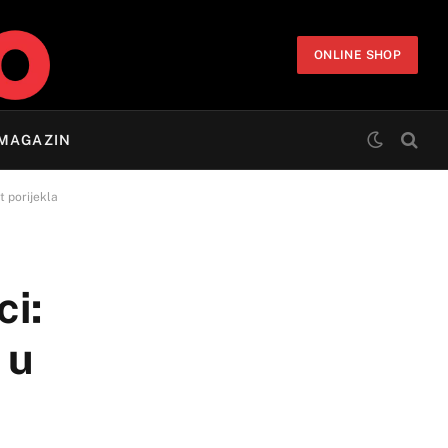
ONLINE SHOP
MAGAZIN
t porijekla
ci:
 u