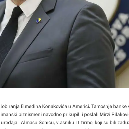
 lobiranja Еlmedina Konakovića u Americi. Tamošnje banke v
imanski biznismeni navodno prikupili i poslali Mirzi Pilakovi
uređaja i Almasu Šehiću, vlasniku IT firme, koji su bili zad