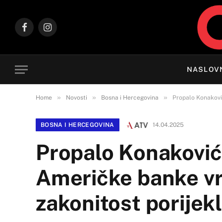
Facebook
Instagram
NASLOV
»
»
»
Home
Novosti
Bosna i Hercegovina
Propalo Konaković
BOSNA I HERCEGOVINA
14.04.2025
Propalo Konakoviće
Američke banke vr
zakonitost porijek