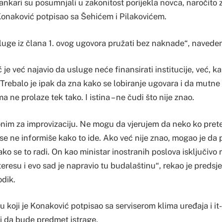
ankari su posumnjali u zakonitost porijekla novca, naročito 
 Konaković potpisao sa Šehićem i Pilakovićem.
luge iz člana 1. ovog ugovora pružati bez naknade“, naveden
ć je već najavio da usluge neće finansirati institucije, već, ka
. Trebalo je ipak da zna kako se lobiranje ugovara i da mutne
 ne prolaze tek tako. I istina – ne čudi što nije znao.
onim za improvizaciju. Ne mogu da vjerujem da neko ko pret
se ne informiše kako to ide. Ako već nije znao, mogao je da 
ako se to radi. On kao ministar inostranih poslova isključivo 
resu i evo sad je napravio tu budalaštinu“, rekao je predsj
dik.
u koji je Konaković potpisao sa serviserom klima uređaja i it
bi da bude predmet istrage.