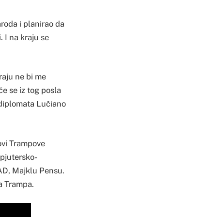
roda i planirao da
. I na kraju se
raju ne bi me
če se iz tog posla
i diplomata Lučiano
novi Trampove
mpjutersko-
SAD, Majklu Pensu.
da Trampa.