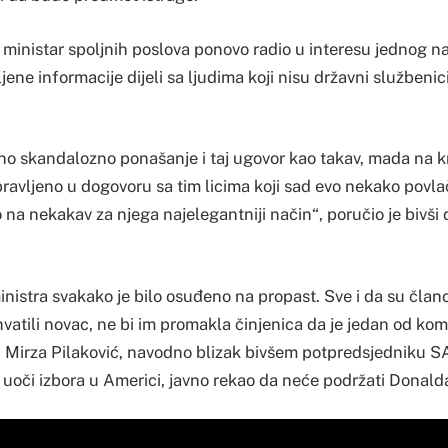
 ministar spoljnih poslova ponovo radio u interesu jednog na
ene informacije dijeli sa ljudima koji nisu državni službenici
.
dno skandalozno ponašanje i taj ugovor kao takav, mada na k
pravljeno u dogovoru sa tim licima koji sad evo nekako povla
lo na nekakav za njega najelegantniji način“, poručio je bivš
inistra svakako je bilo osuđeno na propast. Sve i da su čla
hvatili novac, ne bi im promakla činjenica da je jedan od ko
a, Mirza Pilaković, navodno blizak bivšem potpredsjedniku 
e uoči izbora u Americi, javno rekao da neće podržati Donal