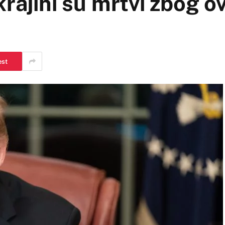
rajini su mrtvi zbog ov
est