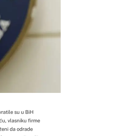
ratile su u BiH
ću, vlasniku firme
uženi da odrade