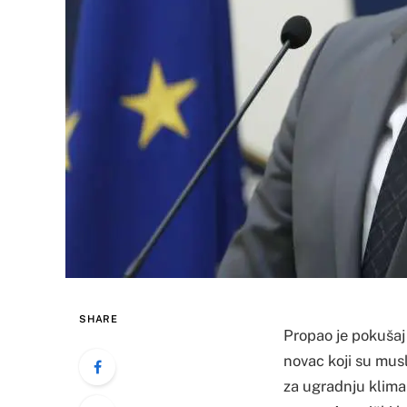
SHARE
Propao je pokušaj
novac koji su musl
za ugradnju klima 