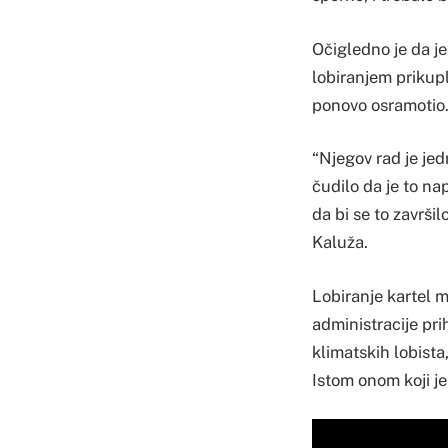
Očigledno je da je
lobiranjem prikuplj
ponovo osramotio
“Njegov rad je je
čudilo da je to na
da bi se to završi
Kaluža.
Lobiranje kartel m
administracije pri
klimatskih lobist
Istom onom koji j