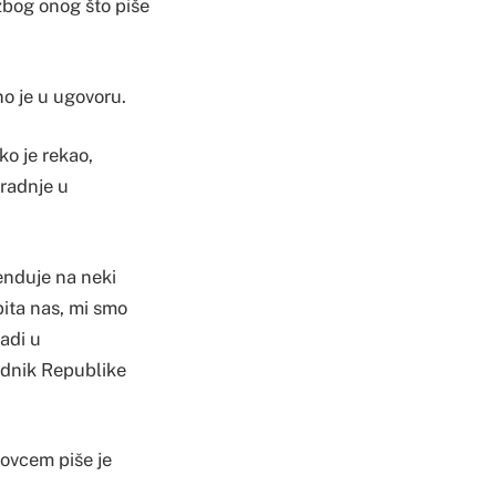
zbog onog što piše
o je u ugovoru.
ko je rekao,
 radnje u
enduje na neki
pita nas, mi smo
radi u
ednik Republike
-ovcem piše je