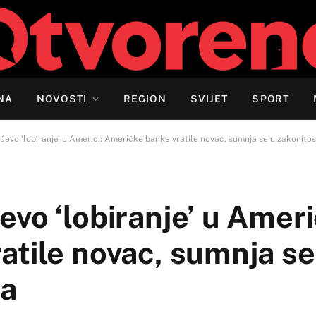
NA
NOVOSTI
REGION
SVIJET
SPORT
evo ‘lobiranje’ u Americi: Američke banke vratile novac, sumnja se u zakonitos
vo ‘lobiranje’ u Ameri
atile novac, sumnja se
la